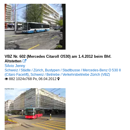
VBZ Nr. 602 (Mercedes CitaroII O530) am 1.4.2012 beim Bhf.
Altstetten

Silvio Jenny
Schweiz / Städte / Zürich
,
Bustypen / Stadtbusse / Mercedes-Benz O 530 II
(Citaro Facelift)
,
Schweiz / Betriebe / Verkehrsbetriebe Zürich (VBZ)
882 1024x768 Px, 06.04.2012

