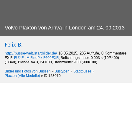
Volvo Plaxton von Arriva in London am 24.
09.2013
Felix B.
http://busse-welt.startbilder.de/
16.05.2015, 285 Aufrufe, 0 Kommentare
EXIF:
FUJIFILM FinePix F600EXR
, Belichtungsdauer: 0.003 s (10/3400)
(1/340), Blende: f/4.3, ISO100, Brennweite: 9.00 (900/100)
Bilder und Fotos von Bussen
»
Bustypen
»
Stadtbusse
»
Plaxton (Alle Modelle)
»
ID 123070