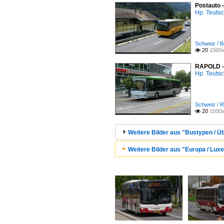
Postauto 
Hp. Teuts
Schweiz / B
20
1500x

RAPOLD - 
Hp. Teuts
Schweiz / R
20
1500x

Weitere Bilder aus "Bustypen / Ü
Weitere Bilder aus "Europa / Lux