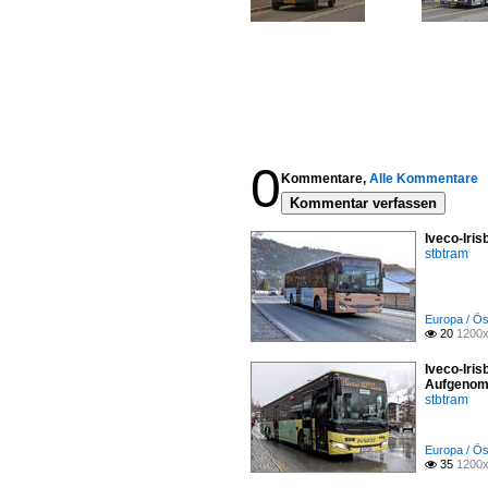
0
Kommentare,
Alle Kommentare
Kommentar verfassen
Iveco-Iri
stbtram
Europa / Ös
20
1200x

Iveco-Iris
Aufgenom
stbtram
Europa / Ös
35
1200x
