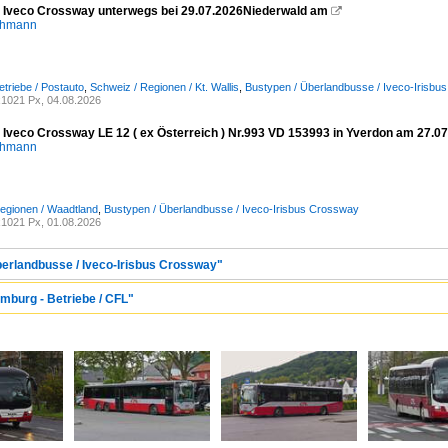
- Iveco Crossway unterwegs bei 29.07.2026Niederwald am

chmann
etriebe / Postauto
,
Schweiz / Regionen / Kt. Wallis
,
Bustypen / Überlandbusse / Iveco-Irisbu
1021 Px, 04.08.2026
Iveco Crossway LE 12 ( ex Österreich ) Nr.993 VD 153993 in Yverdon am 27.0
chmann
egionen / Waadtland
,
Bustypen / Überlandbusse / Iveco-Irisbus Crossway
1021 Px, 01.08.2026
berlandbusse / Iveco-Irisbus Crossway"
emburg - Betriebe / CFL"