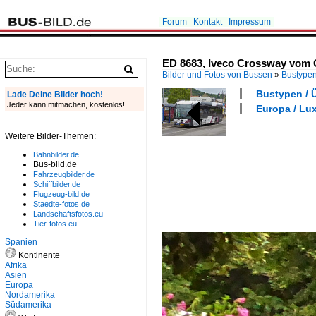
Forum
Kontakt
Impressum
ED 8683, Iveco Crossway vom C
Bilder und Fotos von Bussen
»
Bustype
Bustypen / 
Lade Deine Bilder hoch!
Jeder kann mitmachen, kostenlos!
Europa / Lu
Weitere Bilder-Themen:
Bahnbilder.de
Bus-bild.de
Fahrzeugbilder.de
Schiffbilder.de
Flugzeug-bild.de
Staedte-fotos.de
Landschaftsfotos.eu
Tier-fotos.eu
Spanien
Kontinente
Afrika
Asien
Europa
Nordamerika
Südamerika