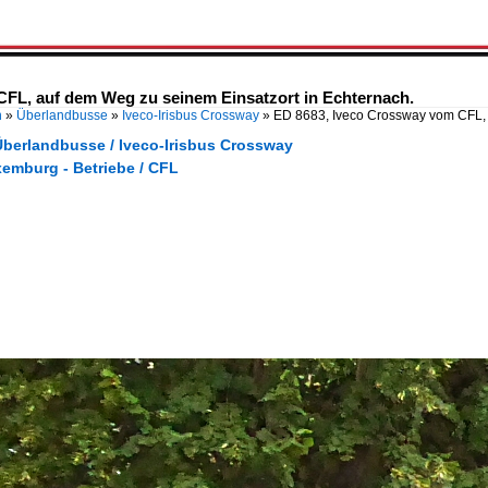
FL, auf dem Weg zu seinem Einsatzort in Echternach.
n
»
Überlandbusse
»
Iveco-Irisbus Crossway
»
ED 8683, Iveco Crossway vom CFL,
Überlandbusse / Iveco-Irisbus Crossway
xemburg - Betriebe / CFL