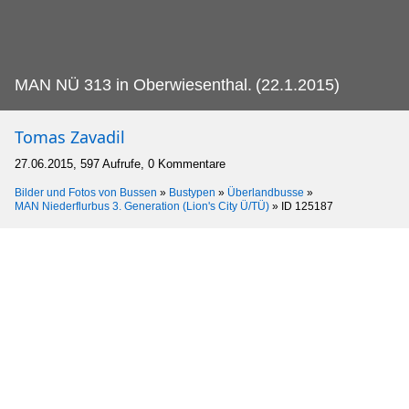
MAN NÜ 313 in Oberwiesenthal.
(22.1.2015)
Tomas Zavadil
27.06.2015, 597 Aufrufe, 0 Kommentare
Bilder und Fotos von Bussen
»
Bustypen
»
Überlandbusse
»
MAN Niederflurbus 3. Generation (Lion's City Ü/TÜ)
»
ID 125187