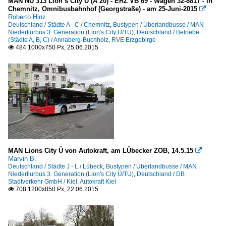
MAN NÜ 313 Lion´s City Ü (A 20) - ERZ VB 69 - Wagen 32-8817 - in
Chemnitz, Omnibusbahnhof (Georgstraße) - am 25-Juni-2015

Roberto Hinz
Deutschland / Städte A - C / Chemnitz
,
Bustypen / Überlandbusse / MAN
Niederflurbus 3. Generation (Lion's City Ü/TÜ)
,
Deutschland / Betriebe
(Städte A, B, C) / Annaberg-Buchholz, RVE Erzgebirge
484 1000x750 Px, 25.06.2015

MAN Lions City Ü von Autokraft, am LÜbecker ZOB, 14.5.15

Marvin B.
Deutschland / Städte J - L / Lübeck
,
Bustypen / Überlandbusse / MAN
Niederflurbus 3. Generation (Lion's City Ü/TÜ)
,
Deutschland / DB
Stadtverkehr GmbH / Kiel, Autokraft Kiel
708 1200x850 Px, 22.06.2015
