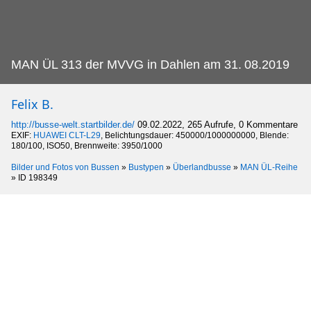
MAN ÜL 313 der MVVG in Dahlen am 31.
08.2019
Felix B.
http://busse-welt.startbilder.de/
09.02.2022, 265 Aufrufe, 0 Kommentare
EXIF:
HUAWEI CLT-L29
, Belichtungsdauer: 450000/1000000000, Blende:
180/100, ISO50, Brennweite: 3950/1000
Bilder und Fotos von Bussen
»
Bustypen
»
Überlandbusse
»
MAN ÜL-Reihe
»
ID 198349