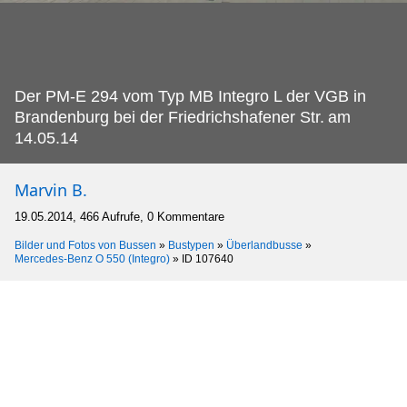
Der PM-E 294 vom Typ MB Integro L der VGB in
Brandenburg bei der Friedrichshafener Str.
am
14.05.14
Marvin B.
19.05.2014, 466 Aufrufe, 0 Kommentare
Bilder und Fotos von Bussen
»
Bustypen
»
Überlandbusse
»
Mercedes-Benz O 550 (Integro)
»
ID 107640