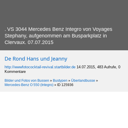
.
VS 3044 Mercedes Benz Integro von Voyages
Stephany, aufgenommen am Busparkplatz in
Clervaux. 07.07.2015
De Rond Hans und Jeanny
http://wwwfotococktail-revival.startbilder.de
14.07.2015, 483 Aufrufe, 0
Kommentare
Bilder und Fotos von Bussen
»
Bustypen
»
Überlandbusse
»
Mercedes-Benz O 550 (Integro)
»
ID 125936