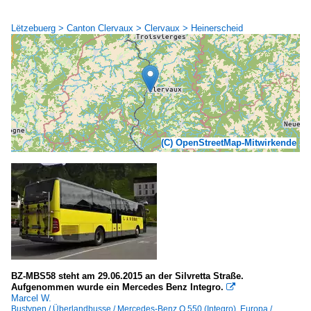
Lëtzebuerg > Canton Clervaux > Clervaux > Heinerscheid
(C) OpenStreetMap-Mitwirkende
BZ-MBS58 steht am 29.06.2015 an der Silvretta Straße.
Aufgenommen wurde ein Mercedes Benz Integro.

Marcel W.
Bustypen / Überlandbusse / Mercedes-Benz O 550 (Integro)
,
Europa /