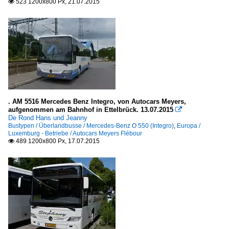
523 1200x800 Px, 21.07.2015

. AM 5516 Mercedes Benz Integro, von Autocars Meyers,
aufgenommen am Bahnhof in Ettelbrück. 13.07.2015

De Rond Hans und Jeanny
Bustypen / Überlandbusse / Mercedes-Benz O 550 (Integro)
,
Europa /
Luxemburg - Betriebe / Autocars Meyers Flébour
489 1200x800 Px, 17.07.2015
