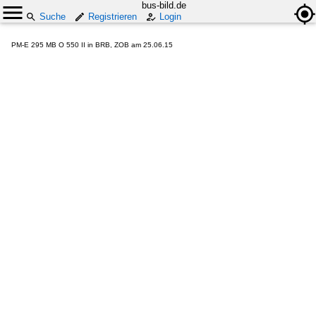
bus-bild.de
Suche
Registrieren
Login
PM-E 295 MB O 550 II in BRB, ZOB am 25.06.15