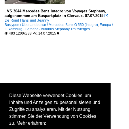
. VS 3044 Mercedes Benz Integro von Voyages Stephany,
aufgenommen am Busparkplatz in Clervaux. 07.07.2015

De Rond Hans und Jeanny
Bustypen / Überlandbusse / Mercedes-Benz O 550 (Integro)
,
Europa /
Luxemburg - Betriebe / Autobus Stephany Troisvierges
483 1200x888 Px, 14.07.2015


Diese Webseite verwendet Cookies, um
Inhalte und Anzeigen zu personalisieren und
Zugriffe zu analysieren. Mit der Nutzung
stimmen Sie der Verwendung von Cookies
zu. Mehr erfahren: