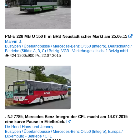
PM-E 228 MB O 550 II in BRB Neustädtischer Markt am 25.06.15

Marvin B.
Bustypen / Überlandbusse / Mercedes-Benz O 550 (Integro)
,
Deutschland /
Betriebe (Städte A, B, C) / Belzig, VGB - Verkehrsgesellschaft Belzig mbH
424 1200x900 Px, 22.07.2015

. NJ 7785, Mercedes Benz Integro der CFL macht am 14.07.2015
eine kurze Pause in Ettelbrück.

De Rond Hans und Jeanny
Bustypen / Überlandbusse / Mercedes-Benz O 550 (Integro)
,
Europa /
Luxemburg - Betriebe / CFL