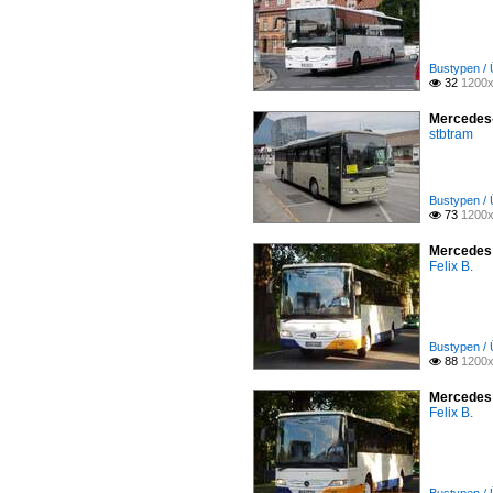
Bustypen / 
32
1200x

Mercedes-
stbtram
Bustypen / 
73
1200x

Mercedes 
Felix B.
Bustypen / 
88
1200x

Mercedes 
Felix B.