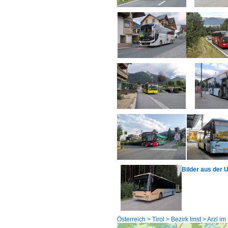
Bilder aus der
Österreich > Tirol > Bezirk Imst > Arzl im 