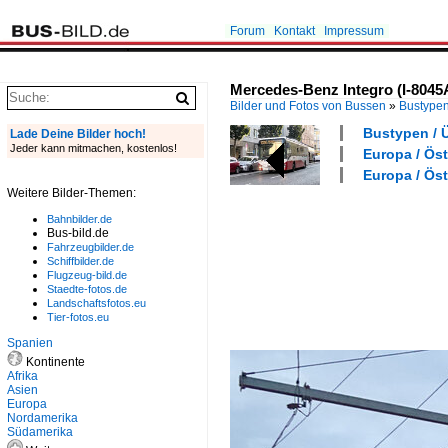
Forum
Kontakt
Impressum
Mercedes-Benz Integro (I-8045
Bilder und Fotos von Bussen
»
Bustype
Bustypen / 
Lade Deine Bilder hoch!
Jeder kann mitmachen, kostenlos!
Europa / Öst
Europa / Öst
Weitere Bilder-Themen:
Bahnbilder.de
Bus-bild.de
Fahrzeugbilder.de
Schiffbilder.de
Flugzeug-bild.de
Staedte-fotos.de
Landschaftsfotos.eu
Tier-fotos.eu
Spanien
Kontinente
Afrika
Asien
Europa
Nordamerika
Südamerika