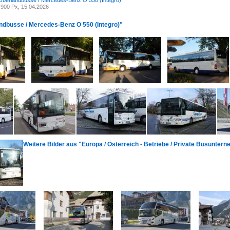
Überlandbusse / Mercedes-Benz O 550 (Integro)
900 Px, 15.04.2026
andbusse / Mercedes-Benz O 550 (Integro)"
Weitere Bilder aus "Europa / Österreich - Betriebe / Private Busunter