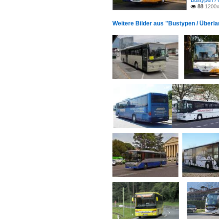
Bustypen / 
88
1200x

Weitere Bilder aus "Bustypen / Überl