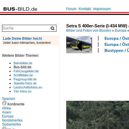
Forum
Kontakt
Impressum
Setra S 400er-Serie (I-434 MW) 
Bilder und Fotos von Bussen
»
Europa
Europa / Öst
Lade Deine Bilder hoch!
Jeder kann mitmachen, kostenlos!
Europa / Öst
Bustypen / Ü
Weitere Bilder-Themen:
Bahnbilder.de
Bus-bild.de
Fahrzeugbilder.de
Schiffbilder.de
Flugzeug-bild.de
Staedte-fotos.de
Landschaftsfotos.eu
Tier-fotos.eu
Spanien
Kontinente
Afrika
Asien
Europa
Nordamerika
Südamerika