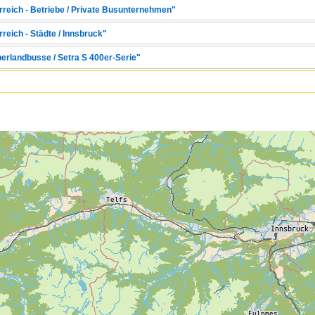
erreich - Betriebe / Private Busunternehmen"
reich - Städte / Innsbruck"
berlandbusse / Setra S 400er-Serie"