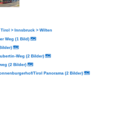
 Tirol > Innsbruck > Wilten
er Weg (1 Bild)
🗺
ilder)
🗺
ubertin-Weg (2 Bilder)
🗺
weg (2 Bilder)
🗺
onnenburgerhof/Tirol Panorama (2 Bilder)
🗺