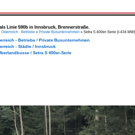
als Linie 590b in Innsbruck, Brennerstraße.
»
Österreich - Betriebe
»
Private Busunternehmen
»
Setra S 400er-Serie (I-434 MW)
erreich - Betriebe / Private Busunternehmen
erreich - Städte / Innsbruck
berlandbusse / Setra S 400er-Serie