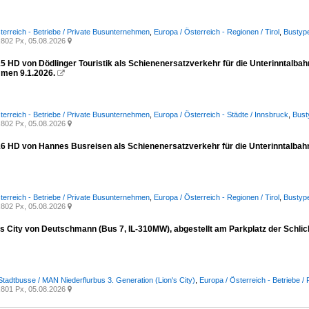
terreich - Betriebe / Private Busunternehmen
,
Europa / Österreich - Regionen / Tirol
,
Bustype
802 Px, 05.08.2026

5 HD von Dödlinger Touristik als Schienenersatzverkehr für die Unterinntalbah
men 9.1.2026.

terreich - Betriebe / Private Busunternehmen
,
Europa / Österreich - Städte / Innsbruck
,
Bust
802 Px, 05.08.2026

16 HD von Hannes Busreisen als Schienenersatzverkehr für die Unterinntalbahn
terreich - Betriebe / Private Busunternehmen
,
Europa / Österreich - Regionen / Tirol
,
Bustype
802 Px, 05.08.2026

s City von Deutschmann (Bus 7, IL-310MW), abgestellt am Parkplatz der Schli
Stadtbusse / MAN Niederflurbus 3. Generation (Lion's City)
,
Europa / Österreich - Betriebe 
801 Px, 05.08.2026
