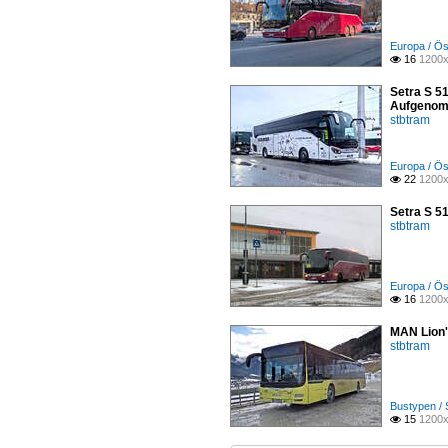
Europa / Ös
16
1200x

Setra S 51
Aufgenom
stbtram
Europa / Ös
22
1200x

Setra S 5
stbtram
Europa / Ös
16
1200x

MAN Lion'
stbtram
Bustypen / 
15
1200x
