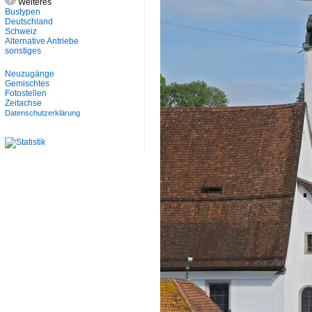
Weiteres
Bustypen
Deutschland
Schweiz
Alternative Antriebe
sonstiges
Neuzugänge
Gemischtes
Fotostellen
Zeitachse
Datenschutzerklärung