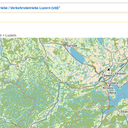
riebe / Verkehrsbetriebe Luzern (vbl)"
n > Luzern