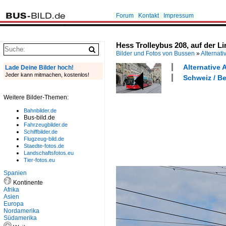
Forum
Kontakt
Impressum
Hess Trolleybus 208, auf der Li
Bilder und Fotos von Bussen
»
Alternati
Alternative 
Lade Deine Bilder hoch!
Jeder kann mitmachen, kostenlos!
Schweiz / Be
Weitere Bilder-Themen:
Bahnbilder.de
Bus-bild.de
Fahrzeugbilder.de
Schiffbilder.de
Flugzeug-bild.de
Staedte-fotos.de
Landschaftsfotos.eu
Tier-fotos.eu
Spanien
Kontinente
Afrika
Asien
Europa
Nordamerika
Südamerika