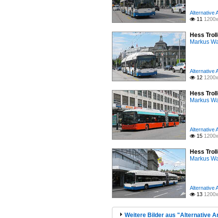
Alternative
11
1200x

Hess Troll
Markus W
Alternative
12
1200x

Hess Troll
Markus W
Alternative
15
1200x

Hess Troll
Markus W
Alternative
13
1200x

Weitere Bilder aus "Alternative 