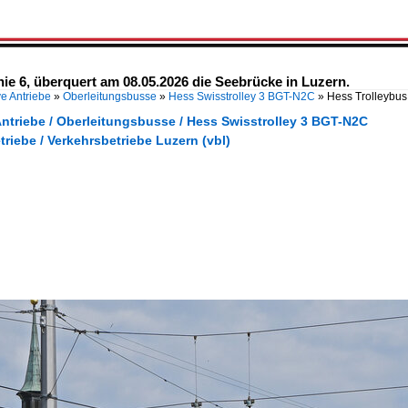
nie 6, überquert am 08.05.2026 die Seebrücke in Luzern.
ve Antriebe
»
Oberleitungsbusse
»
Hess Swisstrolley 3 BGT-N2C
»
Hess Trolleybus 
Antriebe / Oberleitungsbusse / Hess Swisstrolley 3 BGT-N2C
triebe / Verkehrsbetriebe Luzern (vbl)