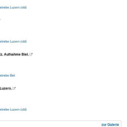
etriebe Luzern (vbl)

etriebe Luzern (vbl)
tz. Aufnahme Biel.

triebe Biel
 Luzern.

etriebe Luzern (vbl)
zur Galerie