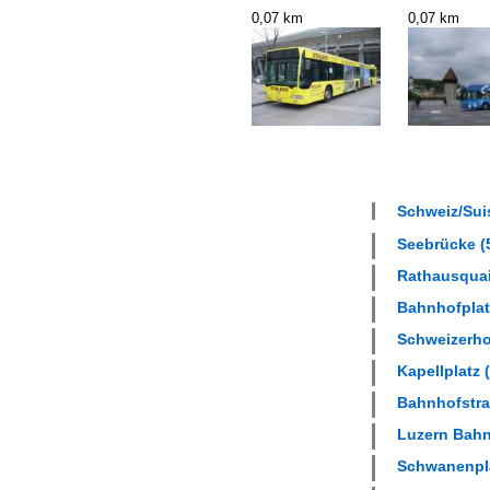
0,07 km
0,07 km
Schweiz/Suis
Seebrücke (5
Rathausquai 
Bahnhofplatz
Schweizerhof
Kapellplatz (
Bahnhofstras
Luzern Bahnh
Schwanenplat