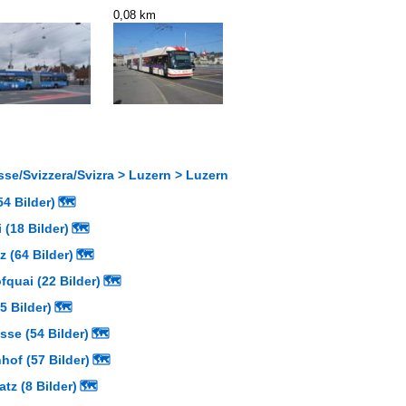
0,08 km
se/Svizzera/Svizra > Luzern > Luzern
4 Bilder)
🗺
(18 Bilder)
🗺
 (64 Bilder)
🗺
quai (22 Bilder)
🗺
5 Bilder)
🗺
se (54 Bilder)
🗺
of (57 Bilder)
🗺
z (8 Bilder)
🗺