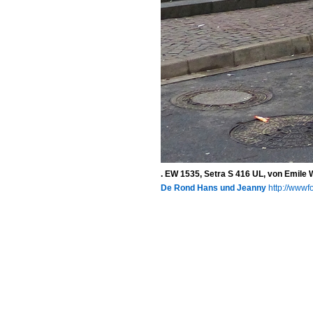
. EW 1535, Setra S 416 UL, von Emile
De Rond Hans und Jeanny
http://wwwfo