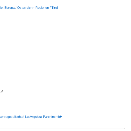
ie
,
Europa / Österreich - Regionen / Tirol

erkehrsgesellschaft Ludwigslust-Parchim mbH