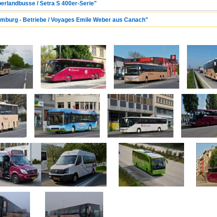
berlandbusse / Setra S 400er-Serie"
xemburg - Betriebe / Voyages Emile Weber aus Canach"