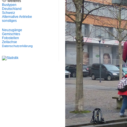
Weiteres
Bustypen
Deutschland
Schweiz
Alternative Antriebe
sonstiges
Neuzugänge
Gemischtes
Fotostellen
Zeitachse
Datenschutzerklärung