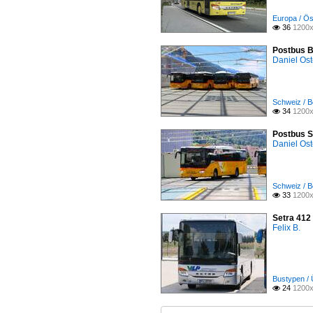
Europa / Ös
36
1200x

Postbus B
Daniel Ost
Schweiz / B
34
1200x

Postbus S
Daniel Ost
Schweiz / B
33
1200x

Setra 412
Felix B.
Bustypen / 
24
1200x
