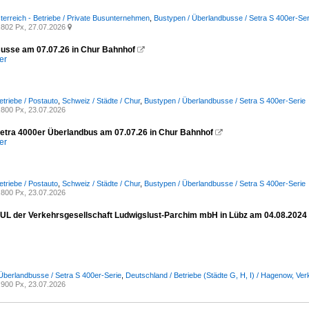
terreich - Betriebe / Private Busunternehmen
,
Bustypen / Überlandbusse / Setra S 400er-Ser
802 Px, 27.07.2026

usse am 07.07.26 in Chur Bahnhof

er
etriebe / Postauto
,
Schweiz / Städte / Chur
,
Bustypen / Überlandbusse / Setra S 400er-Serie
800 Px, 23.07.2026
etra 4000er Überlandbus am 07.07.26 in Chur Bahnhof

er
etriebe / Postauto
,
Schweiz / Städte / Chur
,
Bustypen / Überlandbusse / Setra S 400er-Serie
800 Px, 23.07.2026
 UL der Verkehrsgesellschaft Ludwigslust-Parchim mbH in Lübz am 04.08.2024
Überlandbusse / Setra S 400er-Serie
,
Deutschland / Betriebe (Städte G, H, I) / Hagenow, V
900 Px, 23.07.2026