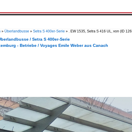
n
»
Überlandbusse
»
Setra S 400er-Serie
»
. EW 1535, Setra S 416 UL, von
(ID 12
berlandbusse / Setra S 400er-Serie
xemburg - Betriebe / Voyages Emile Weber aus Canach