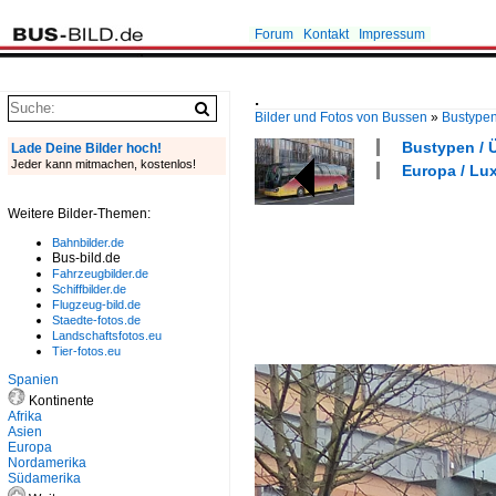
Forum
Kontakt
Impressum
.
Bilder und Fotos von Bussen
»
Bustype
Bustypen / Ü
Lade Deine Bilder hoch!
Jeder kann mitmachen, kostenlos!
Europa / Lu
Weitere Bilder-Themen:
Bahnbilder.de
Bus-bild.de
Fahrzeugbilder.de
Schiffbilder.de
Flugzeug-bild.de
Staedte-fotos.de
Landschaftsfotos.eu
Tier-fotos.eu
Spanien
Kontinente
Afrika
Asien
Europa
Nordamerika
Südamerika