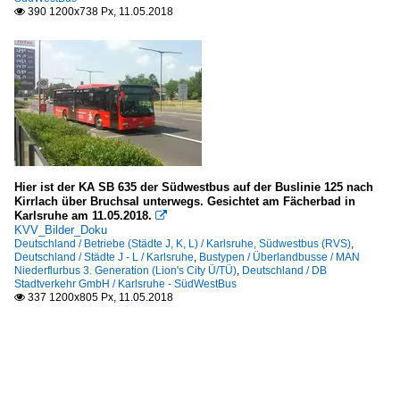
390 1200x738 Px, 11.05.2018

Hier ist der KA SB 635 der Südwestbus auf der Buslinie 125 nach
Kirrlach über Bruchsal unterwegs. Gesichtet am Fächerbad in
Karlsruhe am 11.05.2018.

KVV_Bilder_Doku
Deutschland / Betriebe (Städte J, K, L) / Karlsruhe, Südwestbus (RVS)
,
Deutschland / Städte J - L / Karlsruhe
,
Bustypen / Überlandbusse / MAN
Niederflurbus 3. Generation (Lion's City Ü/TÜ)
,
Deutschland / DB
Stadtverkehr GmbH / Karlsruhe - SüdWestBus
337 1200x805 Px, 11.05.2018
