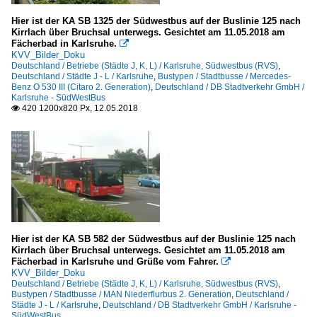
Hier ist der KA SB 1325 der Südwestbus auf der Buslinie 125 nach
Kirrlach über Bruchsal unterwegs. Gesichtet am 11.05.2018 am
Fächerbad in Karlsruhe.

KVV_Bilder_Doku
Deutschland / Betriebe (Städte J, K, L) / Karlsruhe, Südwestbus (RVS)
,
Deutschland / Städte J - L / Karlsruhe
,
Bustypen / Stadtbusse / Mercedes-
Benz O 530 III (Citaro 2. Generation)
,
Deutschland / DB Stadtverkehr GmbH /
Karlsruhe - SüdWestBus
420 1200x820 Px, 12.05.2018

Hier ist der KA SB 582 der Südwestbus auf der Buslinie 125 nach
Kirrlach über Bruchsal unterwegs. Gesichtet am 11.05.2018 am
Fächerbad in Karlsruhe und Grüße vom Fahrer.

KVV_Bilder_Doku
Deutschland / Betriebe (Städte J, K, L) / Karlsruhe, Südwestbus (RVS)
,
Bustypen / Stadtbusse / MAN Niederflurbus 2. Generation
,
Deutschland /
Städte J - L / Karlsruhe
,
Deutschland / DB Stadtverkehr GmbH / Karlsruhe -
SüdWestBus