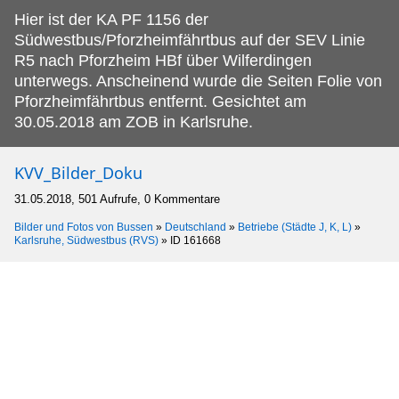
Hier ist der KA PF 1156 der
Südwestbus/Pforzheimfährtbus auf der SEV Linie
R5 nach Pforzheim HBf über Wilferdingen
unterwegs.
Anscheinend wurde die Seiten Folie von
Pforzheimfährtbus entfernt. Gesichtet am
30.05.2018 am ZOB in Karlsruhe.
KVV_Bilder_Doku
31.05.2018, 501 Aufrufe, 0 Kommentare
Bilder und Fotos von Bussen
»
Deutschland
»
Betriebe (Städte J, K, L)
»
Karlsruhe, Südwestbus (RVS)
»
ID 161668