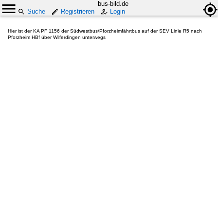
bus-bild.de
Suche
Registrieren
Login
Hier ist der KA PF 1156 der Südwestbus/Pforzheimfährtbus auf der SEV Linie R5 nach
Pforzheim HBf über Wilferdingen unterwegs