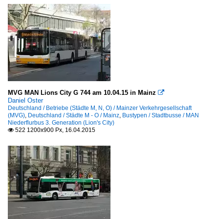
MVG MAN Lions City G 744 am 10.04.15 in Mainz

Daniel Oster
Deutschland / Betriebe (Städte M, N, O) / Mainzer Verkehrgesellschaft
(MVG)
,
Deutschland / Städte M - O / Mainz
,
Bustypen / Stadtbusse / MAN
Niederflurbus 3. Generation (Lion's City)
522 1200x900 Px, 16.04.2015
