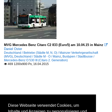
MVG Mercedes Benz Citaro C2 833 (Euro5) am 10.04.15 in Mainz

Daniel Oster
Deutschland / Betriebe (Städte M, N, O) / Mainzer Verkehrgesellschaft
(MVG)
,
Deutschland / Städte M - O / Mainz
,
Bustypen / Stadtbusse /
Mercedes-Benz O 530 III (Citaro 2. Generation)
469 1200x900 Px, 16.04.2015

Diese Webseite verwendet Cookies, um
Inhalte und Anzeigen zu personalisieren und