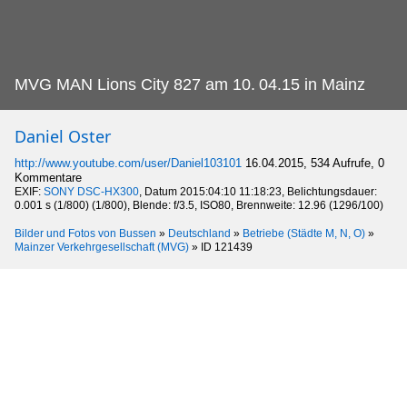
MVG MAN Lions City 827 am 10.
04.15 in Mainz
Daniel Oster
http://www.youtube.com/user/Daniel103101
16.04.2015, 534 Aufrufe, 0
Kommentare
EXIF:
SONY DSC-HX300
, Datum 2015:04:10 11:18:23, Belichtungsdauer:
0.001 s (1/800) (1/800), Blende: f/3.5, ISO80, Brennweite: 12.96 (1296/100)
Bilder und Fotos von Bussen
»
Deutschland
»
Betriebe (Städte M, N, O)
»
Mainzer Verkehrgesellschaft (MVG)
»
ID 121439