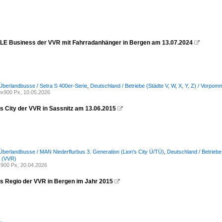
 LE Business der VVR mit Fahrradanhänger in Bergen am 13.07.2024

Überlandbusse / Setra S 400er-Serie
,
Deutschland / Betriebe (Städte V, W, X, Y, Z) / Vor
x900 Px, 10.05.2026
s City der VVR in Sassnitz am 13.06.2015

Überlandbusse / MAN Niederflurbus 3. Generation (Lion's City Ü/TÜ)
,
Deutschland / Betriebe
 (VVR)
900 Px, 20.04.2026
s Regio der VVR in Bergen im Jahr 2015
