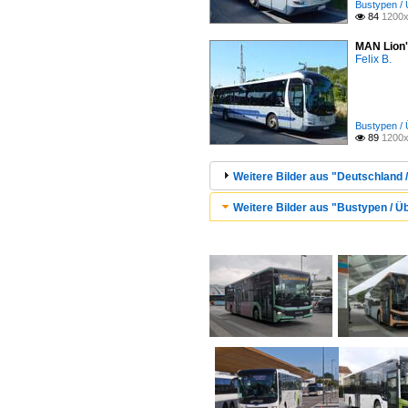
Bustypen / 
84
1200x

MAN Lion'
Felix B.
Bustypen / 
89
1200x

Weitere Bilder aus "Deutschland 
Weitere Bilder aus "Bustypen / Üb