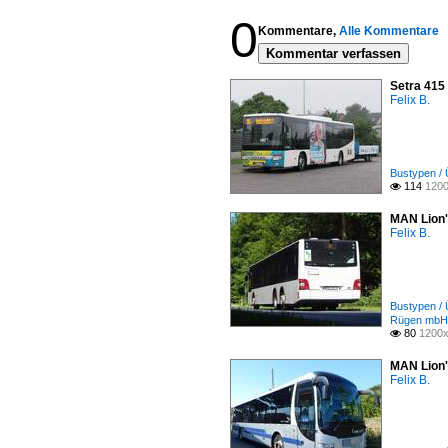
0
Kommentare,
Alle Kommentare
Kommentar verfassen
Setra 415
Felix B.
Bustypen / 
114
1200

MAN Lion'
Felix B.
Bustypen / 
Rügen mbH
80
1200x

MAN Lion'
Felix B.