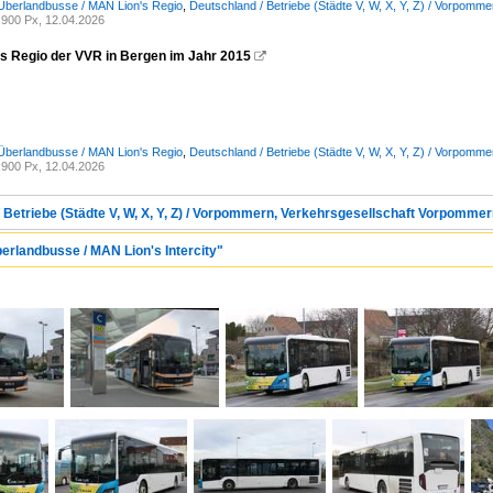
Überlandbusse / MAN Lion's Regio
,
Deutschland / Betriebe (Städte V, W, X, Y, Z) / Vorpo
900 Px, 12.04.2026
s Regio der VVR in Bergen im Jahr 2015

Überlandbusse / MAN Lion's Regio
,
Deutschland / Betriebe (Städte V, W, X, Y, Z) / Vorpo
900 Px, 12.04.2026
/ Betriebe (Städte V, W, X, Y, Z) / Vorpommern, Verkehrsgesellschaft Vorpomm
erlandbusse / MAN Lion's Intercity"