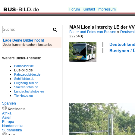
Forum
Kontakt
Impressum
MAN Lion's Intercity LE der VV
Bilder und Fotos von Bussen
»
Deutsch
222543)
Lade Deine Bilder hoch!
Deutschland 
Jeder kann mitmachen, kostenlos!
Bustypen / Ü
Weitere Bilder-Themen:
Bahnbilder.de
Bus-bild.de
Fahrzeugbilder.de
Schiffbilder.de
Flugzeug-bild.de
Staedte-fotos.de
Landschaftsfotos.eu
Tier-fotos.eu
Spanien
Kontinente
Afrika
Asien
Europa
Nordamerika
Südamerika