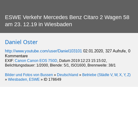
ESWE Verkehr Mercedes Benz Citaro 2 Wagen 58
am 23.
12.19 in Wiesbaden
Daniel Oster
http://www.youtube.com/user/Daniel103101
02.01.2020, 327 Aufrufe, 0
Kommentare
EXIF:
Canon Canon EOS 750D
, Datum 2019:12:23 15:15:02,
Belichtungsdauer: 1/2000, Blende: 5/1, ISO1600, Brennweite: 38/1
Bilder und Fotos von Bussen
»
Deutschland
»
Betriebe (Städte V, W, X, Y, Z)
»
Wiesbaden, ESWE
»
ID 178649