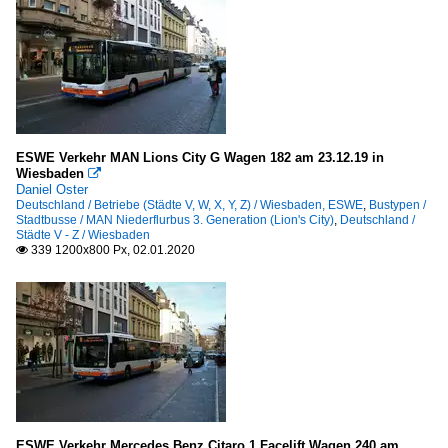
ESWE Verkehr MAN Lions City G Wagen 182 am 23.12.19 in
Wiesbaden

Daniel Oster
Deutschland / Betriebe (Städte V, W, X, Y, Z) / Wiesbaden, ESWE
,
Bustypen /
Stadtbusse / MAN Niederflurbus 3. Generation (Lion's City)
,
Deutschland /
Städte V - Z / Wiesbaden
339 1200x800 Px, 02.01.2020

ESWE Verkehr Mercedes Benz Citaro 1 Facelift Wagen 240 am