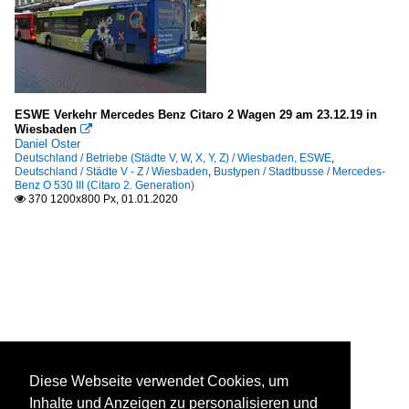
ESWE Verkehr Mercedes Benz Citaro 2 Wagen 29 am 23.12.19 in
Wiesbaden

Daniel Oster
Deutschland / Betriebe (Städte V, W, X, Y, Z) / Wiesbaden, ESWE
,
Deutschland / Städte V - Z / Wiesbaden
,
Bustypen / Stadtbusse / Mercedes-
Benz O 530 III (Citaro 2. Generation)
370 1200x800 Px, 01.01.2020

Diese Webseite verwendet Cookies, um
Inhalte und Anzeigen zu personalisieren und