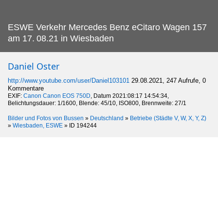
ESWE Verkehr Mercedes Benz eCitaro Wagen 157
am 17.
08.21 in Wiesbaden
Daniel Oster
http://www.youtube.com/user/Daniel103101
29.08.2021, 247 Aufrufe, 0
Kommentare
EXIF:
Canon Canon EOS 750D
, Datum 2021:08:17 14:54:34,
Belichtungsdauer: 1/1600, Blende: 45/10, ISO800, Brennweite: 27/1
Bilder und Fotos von Bussen
»
Deutschland
»
Betriebe (Städte V, W, X, Y, Z)
»
Wiesbaden, ESWE
»
ID 194244