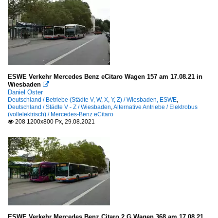
ESWE Verkehr Mercedes Benz eCitaro Wagen 157 am 17.08.21 in
Wiesbaden

Daniel Oster
Deutschland / Betriebe (Städte V, W, X, Y, Z) / Wiesbaden, ESWE
,
Deutschland / Städte V - Z / Wiesbaden
,
Alternative Antriebe / Elektrobus
(vollelektrisch) / Mercedes-Benz eCitaro
208 1200x800 Px, 29.08.2021

ESWE Verkehr Mercedes Benz Citaro 2 G Wagen 368 am 17.08.21