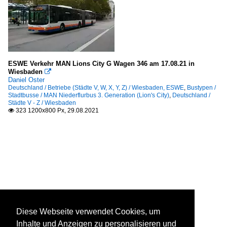
ESWE Verkehr MAN Lions City G Wagen 346 am 17.08.21 in
Wiesbaden

Daniel Oster
Deutschland / Betriebe (Städte V, W, X, Y, Z) / Wiesbaden, ESWE
,
Bustypen /
Stadtbusse / MAN Niederflurbus 3. Generation (Lion's City)
,
Deutschland /
Städte V - Z / Wiesbaden
323 1200x800 Px, 29.08.2021

Diese Webseite verwendet Cookies, um
Inhalte und Anzeigen zu personalisieren und