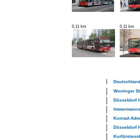
0,11 km
0,11 km
Deutschland 
Worringer St
Düsseldorf 
Immermannst
Konrad-Adena
Düsseldorf 
Kurfürstenst