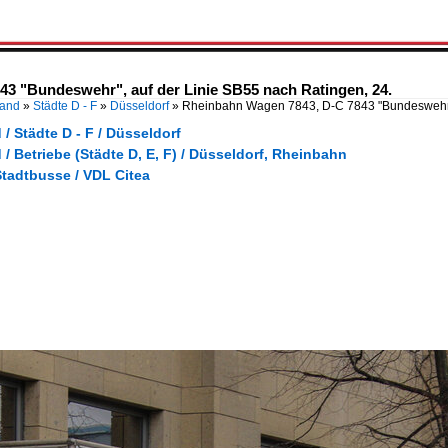
3 "Bundeswehr", auf der Linie SB55 nach Ratingen, 24.
land
»
Städte D - F
»
Düsseldorf
»
Rheinbahn Wagen 7843, D-C 7843 "Bundeswehr"
/ Städte D - F / Düsseldorf
/ Betriebe (Städte D, E, F) / Düsseldorf, Rheinbahn
Stadtbusse / VDL Citea