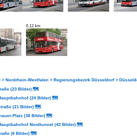
0,12 km
> Nordrhein-Westfalen > Regierungsbezirk Düsseldorf > Düsseldor
raße (23 Bilder)
🗺
Hauptbahnhof (24 Bilder)
🗺
raße (21 Bilder)
🗺
uer-Platz (38 Bilder)
🗺
Hauptbahnhof Nordtunnel (42 Bilder)
🗺
raße (6 Bilder)
🗺