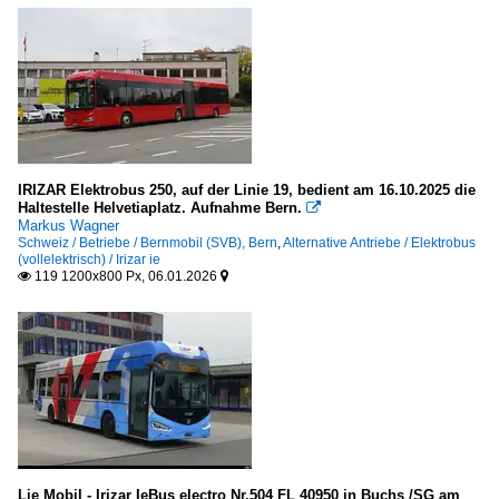
IRIZAR Elektrobus 250, auf der Linie 19, bedient am 16.10.2025 die
Haltestelle Helvetiaplatz. Aufnahme Bern.

Markus Wagner
Schweiz / Betriebe / Bernmobil (SVB), Bern
,
Alternative Antriebe / Elektrobus
(vollelektrisch) / Irizar ie
119 1200x800 Px, 06.01.2026


Lie Mobil - Irizar IeBus electro Nr.504 FL 40950 in Buchs /SG am