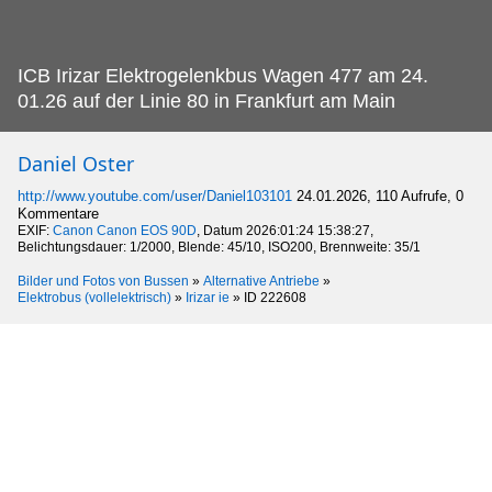
ICB Irizar Elektrogelenkbus Wagen 477 am 24.
01.26 auf der Linie 80 in Frankfurt am Main
Daniel Oster
http://www.youtube.com/user/Daniel103101
24.01.2026, 110 Aufrufe, 0
Kommentare
EXIF:
Canon Canon EOS 90D
, Datum 2026:01:24 15:38:27,
Belichtungsdauer: 1/2000, Blende: 45/10, ISO200, Brennweite: 35/1
Bilder und Fotos von Bussen
»
Alternative Antriebe
»
Elektrobus (vollelektrisch)
»
Irizar ie
»
ID 222608