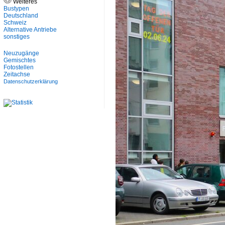
Weiteres
Bustypen
Deutschland
Schweiz
Alternative Antriebe
sonstiges
Neuzugänge
Gemischtes
Fotostellen
Zeitachse
Datenschutzerklärung