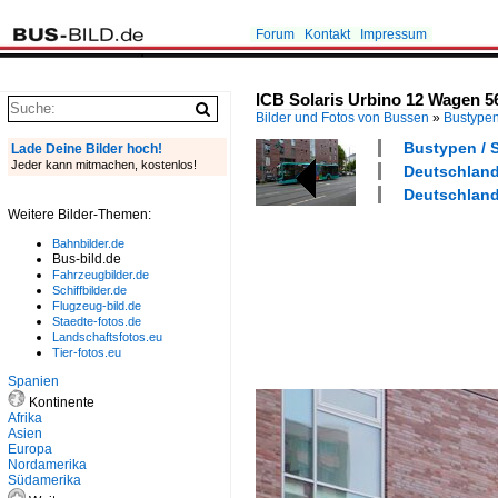
Forum
Kontakt
Impressum
ICB Solaris Urbino 12 Wagen 56
Bilder und Fotos von Bussen
»
Bustype
Bustypen / S
Lade Deine Bilder hoch!
Jeder kann mitmachen, kostenlos!
Deutschland 
Deutschland 
Weitere Bilder-Themen:
Bahnbilder.de
Bus-bild.de
Fahrzeugbilder.de
Schiffbilder.de
Flugzeug-bild.de
Staedte-fotos.de
Landschaftsfotos.eu
Tier-fotos.eu
Spanien
Kontinente
Afrika
Asien
Europa
Nordamerika
Südamerika