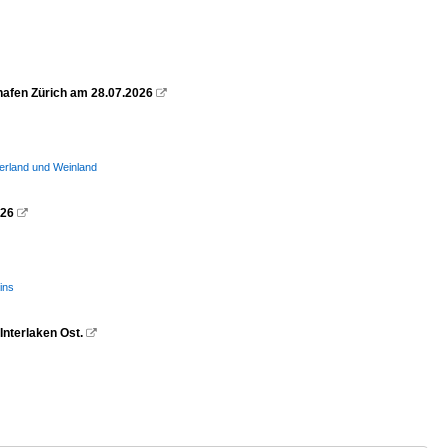
ghafen Zürich am 28.07.2026

erland und Weinland
026

ins
Interlaken Ost.
