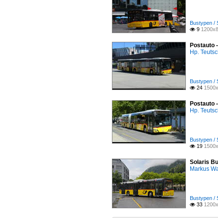
Bustypen / 
9
1200x8

Postauto 
Hp. Teuts
Bustypen / 
24
1500x

Postauto 
Hp. Teuts
Bustypen / 
19
1500x

Solaris Bu
Markus W
Bustypen / 
33
1200x
