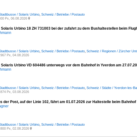
Stadtbusse / Solaris Urbino
,
Schweiz / Betriebe / Postauto
00 Px, 06.08.2026

- Solaris Urbino 18 ZH 731003 bei der zufahrt zu dem Bushaltestellen beim Flu
chmann
Stadtbusse / Solaris Urbino
,
Schweiz / Betriebe / Postauto
,
Schweiz / Regionen / Zürcher Unt
967 Px, 04.08.2026
- Solaris Urbino VD 604486 unterwegs vor dem Bahnhof in Yverdon am 27.07.2
chmann
Stadtbusse / Solaris Urbino
,
Schweiz / Betriebe / Postauto
,
Schweiz / Städte / Yverdon-les-Ba
874 Px, 03.08.2026
s der Post, auf der Linie 102, fährt am 01.07.2026 zur Haltestelle beim Bahnhof 
agner
Stadtbusse / Solaris Urbino
,
Schweiz / Betriebe / Postauto
800 Px, 02.08.2026
