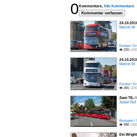
0
Kommentare,
Alle Kommentare
Kommentar verfassen
24.10.201
Marcel W.
Europa / Gr
255
1200

24.10.201
Marcel W.
Europa / Gr
265
1200

Zwei TfL 
Julian Ryf
Bustypen / 
380
1200

Ein Wrigh