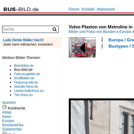
Forum
Kontakt
Impressum
Volvo Plaxton von Metroline i
Bilder und Fotos von Bussen
»
Europa
Europa / Gro
Lade Deine Bilder hoch!
Jeder kann mitmachen, kostenlos!
Bustypen / S
Weitere Bilder-Themen:
Bahnbilder.de
Bus-bild.de
Fahrzeugbilder.de
Schiffbilder.de
Flugzeug-bild.de
Staedte-fotos.de
Landschaftsfotos.eu
Tier-fotos.eu
Spanien
Kontinente
Afrika
Asien
Europa
Nordamerika
Südamerika