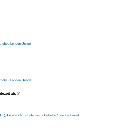
triebe / London United
triebe / London United
dezeit ab.

TfL)
,
Europa / Großbritannien - Betriebe / London United