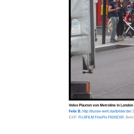
Volvo Plaxton von Metroline in Londo
Felix B.
http://busse-welt.startbilder.de/
2
EXIF:
FUJIFILM FinePix F600EXR
, Beli