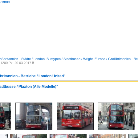
Bremer
oßbritannien - Städte / London
,
Bustypen / Stadtbusse / Wright
,
Europa / Großbritannien - Be
1200 Px, 20.03.2017

britannien - Betriebe / London United"
adtbusse / Plaxton (Alle Modelle)"