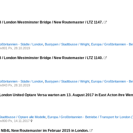
8 / London Westminster Bridge / New Routemaster / LTZ 1147.

oßbritannien - Städte / London
,
Bustypen / Stadtbusse / Wright
,
Europa / Großbritannien - Be
x801 Px, 28.10.2019
8 / London Westminster Bridge / New Routemaster / LTZ 1140.

oßbritannien - Städte / London
,
Bustypen / Stadtbusse / Wright
,
Europa / Großbritannien - Be
x843 Px, 28.10.2019
/ London United Optare Versa warten am 13. August 2017 in East Acton ihre Wen
Stadtbusse / Optare alle Modelle
,
Europa / Großbritannien - Betriebe / Transport for London (
x800 Px, 14.11.2017

t NB4L New Routemaster im Februar 2015 in London.
