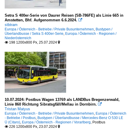
Setra S 400er-Serie von Daurer Reisen (SB-786FE) als Linie 665 in
Amstetten, Bhf. Aufgenommen 6.6.2024.

stbtram
Europa / Österreich - Betriebe / Private Busunternehmen
,
Bustypen /
Überlandbusse / Setra S 400er-Serie
,
Europa / Österreich - Regionen /
Niederösterreich
198 1200x800 Px, 25.07.2024


10.07.2024: Postbus Wagen 13769 als LANDBus Bregenzerwald,
Linie 860 Richtung Sibratsgfäll/Mellau in Dornbirn.

Tristan Matyus
Europa / Österreich - Betriebe / Private Busunternehmen
,
Europa / Österreich
- Betriebe / Postbus
,
Bustypen / Überlandbusse / Mercedes-Benz O 530 LE
Ü (Citaro)
,
Europa / Österreich - Regionen / Vorarlberg
,
Postbus
226 1200x800 Px, 23.07.2024

