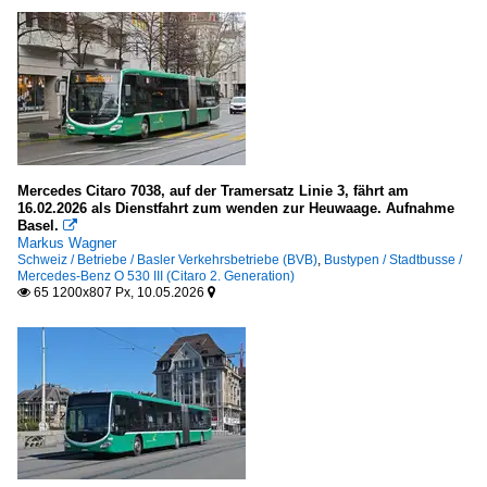
Mercedes Citaro 7038, auf der Tramersatz Linie 3, fährt am
16.02.2026 als Dienstfahrt zum wenden zur Heuwaage. Aufnahme
Basel.

Markus Wagner
Schweiz / Betriebe / Basler Verkehrsbetriebe (BVB)
,
Bustypen / Stadtbusse /
Mercedes-Benz O 530 III (Citaro 2. Generation)
65 1200x807 Px, 10.05.2026

