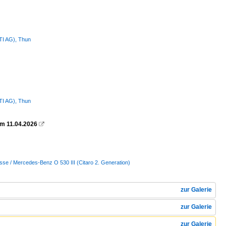
STI AG), Thun
STI AG), Thun
am 11.04.2026

sse / Mercedes-Benz O 530 III (Citaro 2. Generation)
zur Galerie
zur Galerie
zur Galerie