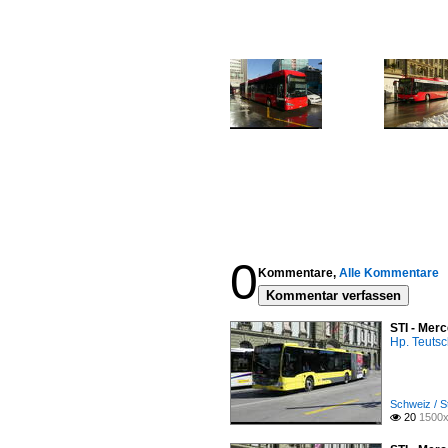
0
Kommentare,
Alle Kommentare
Kommentar verfassen
STI - Mer
Hp. Teuts
Schweiz / S
20
1500x
