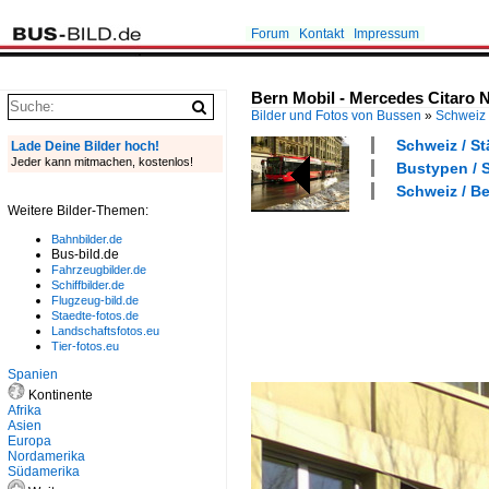
Forum
Kontakt
Impressum
Bern Mobil - Mercedes Citaro N
Bilder und Fotos von Bussen
»
Schweiz
Schweiz / St
Lade Deine Bilder hoch!
Jeder kann mitmachen, kostenlos!
Bustypen / S
Schweiz / Be
Weitere Bilder-Themen:
Bahnbilder.de
Bus-bild.de
Fahrzeugbilder.de
Schiffbilder.de
Flugzeug-bild.de
Staedte-fotos.de
Landschaftsfotos.eu
Tier-fotos.eu
Spanien
Kontinente
Afrika
Asien
Europa
Nordamerika
Südamerika