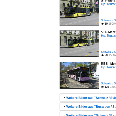
STI - Mer
Hp. Teuts
Schweiz / S
19
1500x

STI - Mer
Hp. Teuts
Schweiz / S
20
1500x

RBS - Mer
Hp. Teuts
Schweiz / S
121
1500

Weitere Bilder aus "Schweiz / Stä
Weitere Bilder aus "Bustypen / St
Weitere Bilder aus "Schweiz / Bet