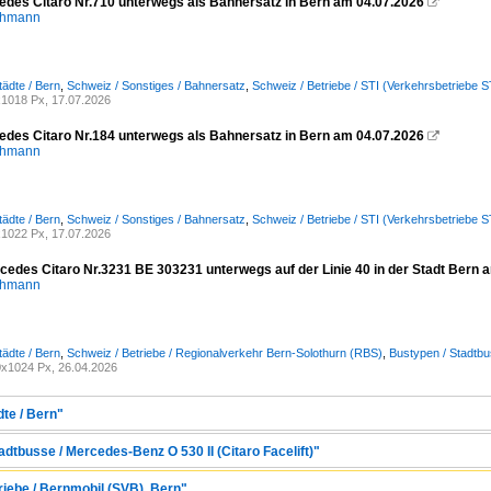
cedes Citaro Nr.710 unterwegs als Bahnersatz in Bern am 04.07.2026

chmann
tädte / Bern
,
Schweiz / Sonstiges / Bahnersatz
,
Schweiz / Betriebe / STI (Verkehrsbetriebe 
1018 Px, 17.07.2026
cedes Citaro Nr.184 unterwegs als Bahnersatz in Bern am 04.07.2026

chmann
tädte / Bern
,
Schweiz / Sonstiges / Bahnersatz
,
Schweiz / Betriebe / STI (Verkehrsbetriebe 
1022 Px, 17.07.2026
cedes Citaro Nr.3231 BE 303231 unterwegs auf der Linie 40 in der Stadt Bern 
chmann
tädte / Bern
,
Schweiz / Betriebe / Regionalverkehr Bern-Solothurn (RBS)
,
Bustypen / Stadtbu
x1024 Px, 26.04.2026
dte / Bern"
adtbusse / Mercedes-Benz O 530 II (Citaro Facelift)"
riebe / Bernmobil (SVB), Bern"