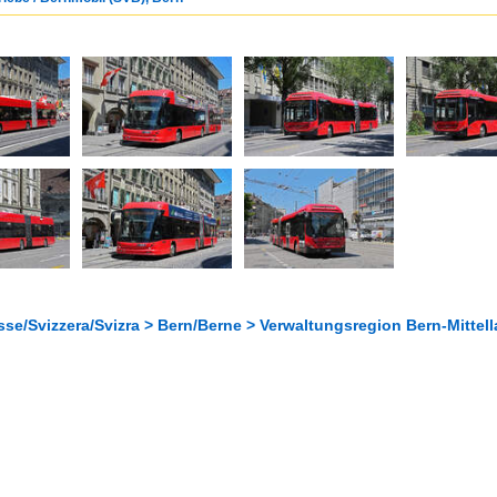
se/Svizzera/Svizra > Bern/Berne > Verwaltungsregion Bern-Mittell