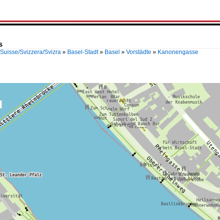
s
Suisse/Svizzera/Svizra
»
Basel-Stadt
»
Basel
»
Vorstädte
»
Kanonengasse