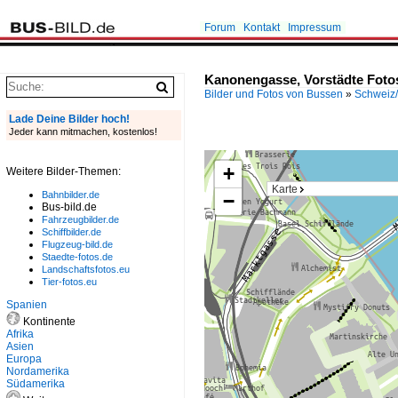
Forum
Kontakt
Impressum
Kanonengasse, Vorstädte Foto
Bilder und Fotos von Bussen
»
Schweiz/
Lade Deine Bilder hoch!
Jeder kann mitmachen, kostenlos!
+
Weitere Bilder-Themen:
Karte
Bahnbilder.de
−
Bus-bild.de
Fahrzeugbilder.de
Schiffbilder.de
Flugzeug-bild.de
Staedte-fotos.de
Landschaftsfotos.eu
Tier-fotos.eu
Spanien
Kontinente
Afrika
Asien
Europa
Nordamerika
Südamerika