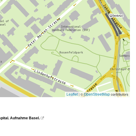
| ©
contributors
Leaflet
OpenStreetMap
sspital. Aufnahme Basel.
