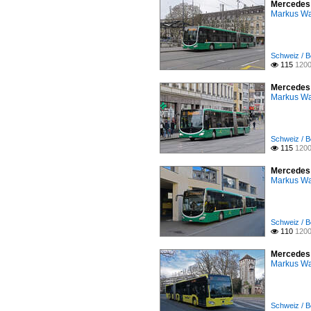
Mercedes 
Markus W
Schweiz / B
115
1200

Mercedes 
Markus W
Schweiz / B
115
1200

Mercedes 
Markus W
Schweiz / B
110
1200

Mercedes C
Markus W
Schweiz / B