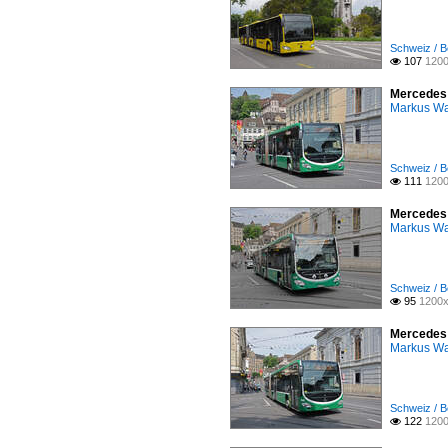
Schweiz / B
107
1200

Mercedes 
Markus W
Schweiz / B
111
1200

Mercedes 
Markus W
Schweiz / B
95
1200x

Mercedes 
Markus W
Schweiz / B
122
1200
