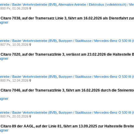
etriebe / Basler Verkehrsbetriebe (BVB)
,
Alternative Antriebe / Elektrobus (vollelektrisch) / 
800 Px, 01.06.2026

Citaro 7038, auf der Tramersatz Linie 3, fährt am 16.02.2026 als Dienstfahrt
agner
etriebe / Basler Verkehrsbetriebe (BVB)
,
Bustypen / Stadtbusse / Mercedes-Benz O 530 III (C
807 Px, 10.05.2026

itaro 7020, auf der Tramersatzlinie 3, verlässt am 23.02.2026 die Haltestelle
agner
etriebe / Basler Verkehrsbetriebe (BVB)
,
Bustypen / Stadtbusse / Mercedes-Benz O 530 III (C
800 Px, 12.04.2026

itaro 7046, auf der Tramersatzlinie 3, fährt am 16.02.2026 durch die Steinent
agner
etriebe / Basler Verkehrsbetriebe (BVB)
,
Bustypen / Stadtbusse / Mercedes-Benz O 530 III (C
800 Px, 20.03.2026

itaro 89 der AAGL, auf der Linie 81, fährt am 13.09.2025 zur Haltestelle Brei
agner