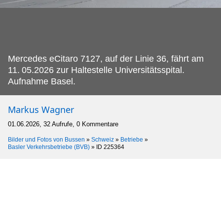
Mercedes eCitaro 7127, auf der Linie 36, fährt am
11.
05.2026 zur Haltestelle Universitätsspital.
Aufnahme Basel.
Markus Wagner
01.06.2026, 32 Aufrufe, 0 Kommentare
Bilder und Fotos von Bussen
»
Schweiz
»
Betriebe
»
Basler Verkehrsbetriebe (BVB)
»
ID 225364