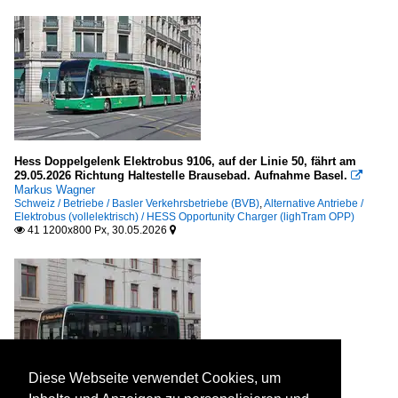
Hess Doppelgelenk Elektrobus 9106, auf der Linie 50, fährt am
29.05.2026 Richtung Haltestelle Brausebad. Aufnahme Basel.

Markus Wagner
Schweiz / Betriebe / Basler Verkehrsbetriebe (BVB)
,
Alternative Antriebe /
Elektrobus (vollelektrisch) / HESS Opportunity Charger (lighTram OPP)
41 1200x800 Px, 30.05.2026


Diese Webseite verwendet Cookies, um