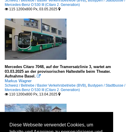
Schweiz / Betriebe / Basler Verkehrsbetriebe (BVB)
,
Bustypen / Stadtbusse /
Mercedes-Benz O 530 III (Citaro 2. Generation)
115 1200x800 Px, 03.05.2025


Mercedes Citaro 7048, auf der Tramersatzlinie 3, wartet am
03.03.2025 an der provisorischen Haltestelle beim Theater.
Aufnahme Basel.

Markus Wagner
Schweiz / Betriebe / Basler Verkehrsbetriebe (BVB)
,
Bustypen / Stadtbusse /
Mercedes-Benz O 530 III (Citaro 2. Generation)
110 1200x800 Px, 13.04.2025


Diese Webseite verwendet Cookies, um
Inhalte und Anzeigen zu personalisieren und