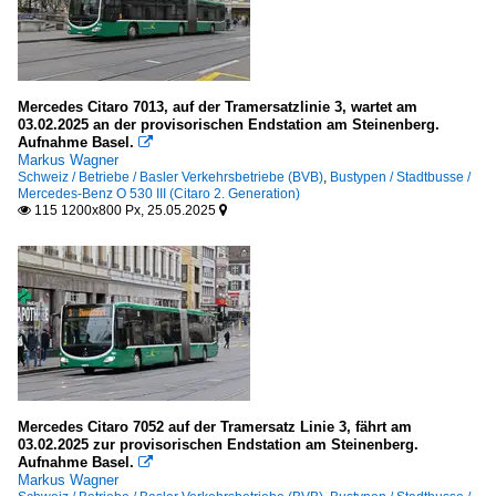
Mercedes Citaro 7013, auf der Tramersatzlinie 3, wartet am
03.02.2025 an der provisorischen Endstation am Steinenberg.
Aufnahme Basel.

Markus Wagner
Schweiz / Betriebe / Basler Verkehrsbetriebe (BVB)
,
Bustypen / Stadtbusse /
Mercedes-Benz O 530 III (Citaro 2. Generation)
115 1200x800 Px, 25.05.2025


Mercedes Citaro 7052 auf der Tramersatz Linie 3, fährt am
03.02.2025 zur provisorischen Endstation am Steinenberg.
Aufnahme Basel.

Markus Wagner