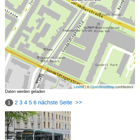
Leaflet
| ©
OpenStreetMap
contributors
Daten werden geladen
1
2
3
4
5
6
nächste Seite
>>