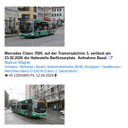
Mercedes Citaro 7020, auf der Tramersatzlinie 3, verlässt am
23.02.2026 die Haltestelle Barfüsserplatz. Aufnahme Basel.

Markus Wagner
Schweiz / Betriebe / Basler Verkehrsbetriebe (BVB)
,
Bustypen / Stadtbusse /
Mercedes-Benz O 530 III (Citaro 2. Generation)
45 1200x800 Px, 12.04.2026

