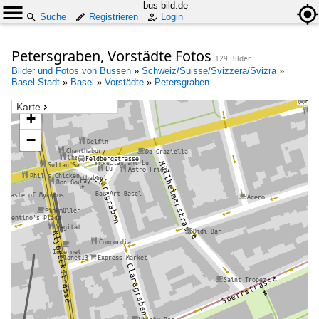
bus-bild.de
Suche
Registrieren
Login
Petersgraben, Vorstädte Fotos
129 Bilder
Bilder und Fotos von Bussen
»
Schweiz/Suisse/Svizzera/Svizra
»
Basel-Stadt
»
Basel
»
Vorstädte
»
Petersgraben
Karte
+
−