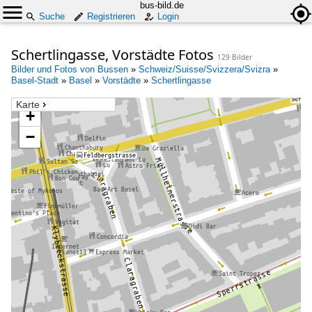
bus-bild.de
Suche
Registrieren
Login
Schertlingasse, Vorstädte Fotos
129 Bilder
Bilder und Fotos von Bussen
»
Schweiz/Suisse/Svizzera/Svizra
»
Basel-Stadt
»
Basel
»
Vorstädte
»
Schertlingasse
Karte
+
−