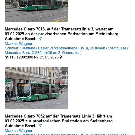
Mercedes Citaro 7013, auf der Tramersatzlinie 3, wartet am
03.02.2025 an der provisorischen Endstation am Steinenberg.
Aufnahme Basel.

Markus Wagner
Schweiz / Betriebe / Basler Verkehrsbetriebe (BVB)
,
Bustypen / Stadtbusse /
Mercedes-Benz O 530 III (Citaro 2. Generation)
115 1200x800 Px, 25.05.2025


Mercedes Citaro 7052 auf der Tramersatz Linie 3, fährt am
03.02.2025 zur provisorischen Endstation am Steinenberg.
Aufnahme Basel.

Markus Wagner