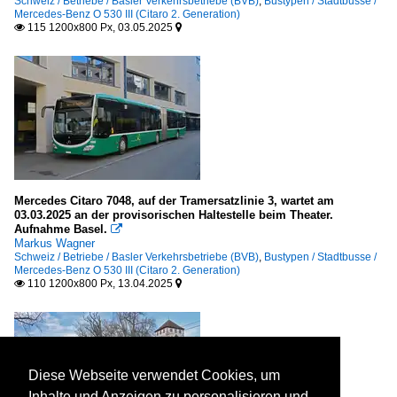
Schweiz / Betriebe / Basler Verkehrsbetriebe (BVB)
,
Bustypen / Stadtbusse /
Mercedes-Benz O 530 III (Citaro 2. Generation)
115 1200x800 Px, 03.05.2025


Mercedes Citaro 7048, auf der Tramersatzlinie 3, wartet am
03.03.2025 an der provisorischen Haltestelle beim Theater.
Aufnahme Basel.

Markus Wagner
Schweiz / Betriebe / Basler Verkehrsbetriebe (BVB)
,
Bustypen / Stadtbusse /
Mercedes-Benz O 530 III (Citaro 2. Generation)
110 1200x800 Px, 13.04.2025


Diese Webseite verwendet Cookies, um
Inhalte und Anzeigen zu personalisieren und