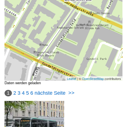
Leaflet
| ©
OpenStreetMap
contributors
Daten werden geladen
1
2
3
4
5
6
nächste Seite
>>