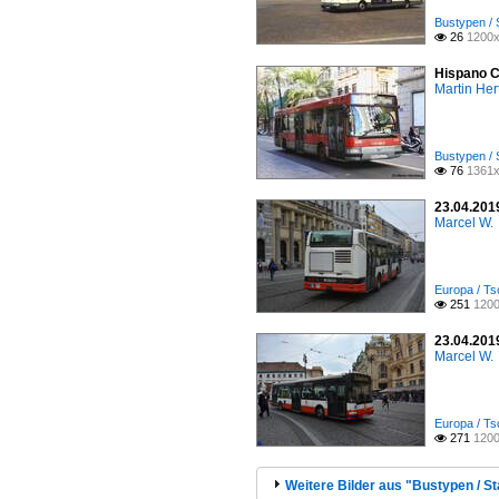
Bustypen / 
26
1200x

Hispano C
Martin Her
Bustypen / 
76
1361x

23.04.2019
Marcel W.
Europa / Ts
251
1200

23.04.2019
Marcel W.
Europa / Ts
271
1200

Weitere Bilder aus "Bustypen / S