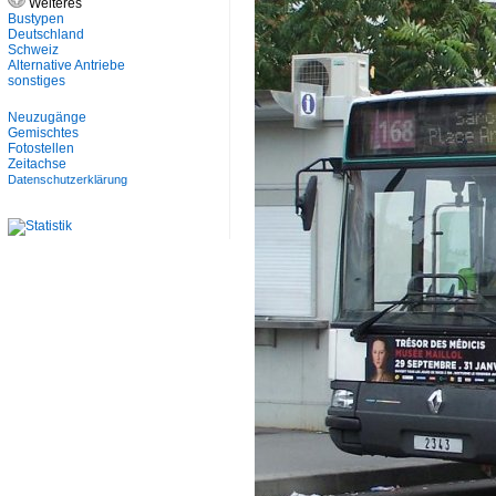
Weiteres
Bustypen
Deutschland
Schweiz
Alternative Antriebe
sonstiges
Neuzugänge
Gemischtes
Fotostellen
Zeitachse
Datenschutzerklärung