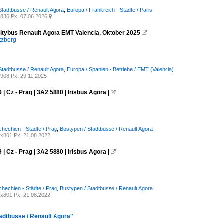
Stadtbusse / Renault Agora
,
Europa / Frankreich - Städte / Paris
836 Px, 07.06.2026

itybus Renault Agora EMT Valencia, Oktober 2025

tzberg
Stadtbusse / Renault Agora
,
Europa / Spanien - Betriebe / EMT (Valencia)
908 Px, 29.11.2025
 | Cz - Prag | 3A2 5880 | Irisbus Agora |

chechien - Städte / Prag
,
Bustypen / Stadtbusse / Renault Agora
x801 Px, 21.08.2022
 | Cz - Prag | 3A2 5880 | Irisbus Agora |

chechien - Städte / Prag
,
Bustypen / Stadtbusse / Renault Agora
x801 Px, 21.08.2022
tadtbusse / Renault Agora"