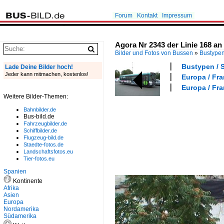
Forum
Kontakt
Impressum
Agora Nr 2343 der Linie 168 an 
Bilder und Fotos von Bussen
»
Bustype
Bustypen / 
Lade Deine Bilder hoch!
Jeder kann mitmachen, kostenlos!
Europa / Fra
Europa / Fra
Weitere Bilder-Themen:
Bahnbilder.de
Bus-bild.de
Fahrzeugbilder.de
Schiffbilder.de
Flugzeug-bild.de
Staedte-fotos.de
Landschaftsfotos.eu
Tier-fotos.eu
Spanien
Kontinente
Afrika
Asien
Europa
Nordamerika
Südamerika