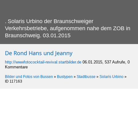
.
Solaris Urbino der Braunschweiger
Verkehrsbetriebe, aufgenommen nahe dem ZOB in
Braunschweig. 03.01.2015
De Rond Hans und Jeanny
http://wwwfotococktail-revival.startbilder.de
06.01.2015, 537 Aufrufe, 0
Kommentare
Bilder und Fotos von Bussen
»
Bustypen
»
Stadtbusse
»
Solaris Urbino
»
ID 117163