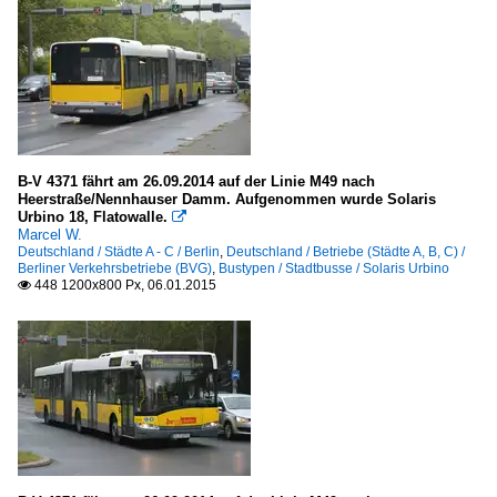
B-V 4371 fährt am 26.09.2014 auf der Linie M49 nach
Heerstraße/Nennhauser Damm. Aufgenommen wurde Solaris
Urbino 18, Flatowalle.

Marcel W.
Deutschland / Städte A - C / Berlin
,
Deutschland / Betriebe (Städte A, B, C) /
Berliner Verkehrsbetriebe (BVG)
,
Bustypen / Stadtbusse / Solaris Urbino
448 1200x800 Px, 06.01.2015
