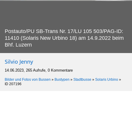
Postauto/PU SB-Trans Nr.
17/LU 105 503/PAG-ID:
11410 (Solaris New Urbino 18) am 14.9.2022 beim
Bhf. Luzern
Silvio Jenny
14.06.2023, 265 Aufrufe, 0 Kommentare
Bilder und Fotos von Bussen
»
Bustypen
»
Stadtbusse
»
Solaris Urbino
»
ID 207196