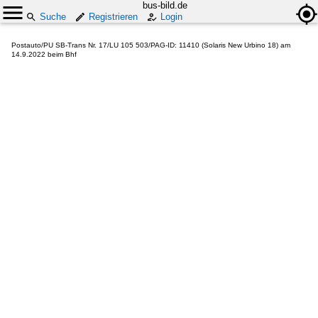
bus-bild.de
Suche
Registrieren
Login
Postauto/PU SB-Trans Nr. 17/LU 105 503/PAG-ID: 11410 (Solaris New Urbino 18) am
14.9.2022 beim Bhf