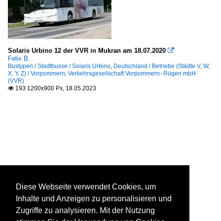
Solaris Urbino 12 der VVR in Mukran am 18.07.2020

Felix B.
Bustypen / Stadtbusse / Solaris Urbino
,
Deutschland / Betriebe (Städte V, W,
X, Y, Z) / Vorpommern, Verkehrsgesellschaft Vorpommern- Rügen mbH
(VVR)
193 1200x900 Px, 18.05.2023

Diese Webseite verwendet Cookies, um
Inhalte und Anzeigen zu personalisieren und
Zugriffe zu analysieren. Mit der Nutzung