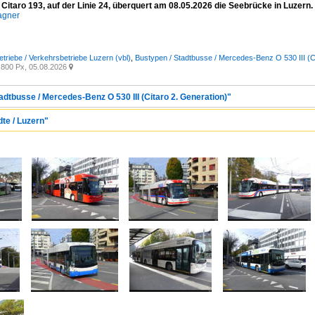
itaro 193, auf der Linie 24, überquert am 08.05.2026 die Seebrücke in Luzern.
agner
etriebe / Verkehrsbetriebe Luzern (vbl)
,
Bustypen / Stadtbusse / Mercedes-Benz O 530 III (Ci
800 Px, 05.08.2026

adtbusse / Mercedes-Benz O 530 III (Citaro 2. Generation)"
dte / Luzern"