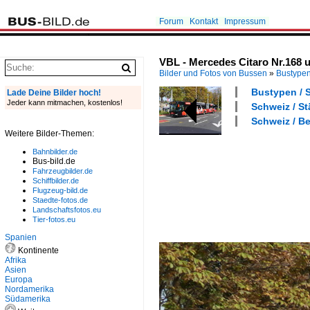
Forum
Kontakt
Impressum
VBL - Mercedes Citaro Nr.168 u
Bilder und Fotos von Bussen
»
Bustype
Bustypen / S
Lade Deine Bilder hoch!
Jeder kann mitmachen, kostenlos!
Schweiz / St
Schweiz / Be
Weitere Bilder-Themen:
Bahnbilder.de
Bus-bild.de
Fahrzeugbilder.de
Schiffbilder.de
Flugzeug-bild.de
Staedte-fotos.de
Landschaftsfotos.eu
Tier-fotos.eu
Spanien
Kontinente
Afrika
Asien
Europa
Nordamerika
Südamerika