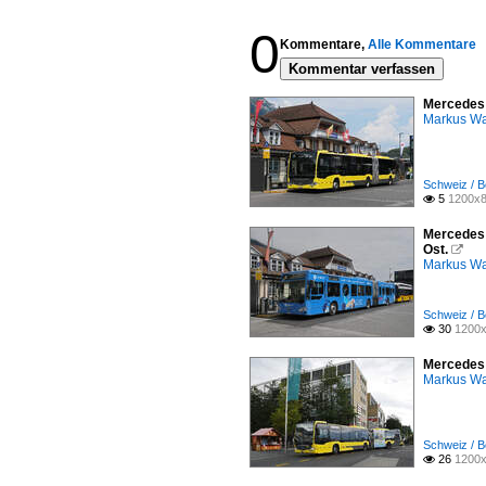
0
Kommentare,
Alle Kommentare
Kommentar verfassen
Mercedes C
Markus W
Schweiz / B
5
1200x8

Mercedes C
Ost.

Markus W
Schweiz / B
30
1200x

Mercedes C
Markus W
Schweiz / B
26
1200x
