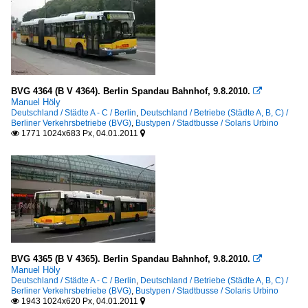
BVG 4364 (B V 4364). Berlin Spandau Bahnhof, 9.8.2010.

Manuel Höly
Deutschland / Städte A - C / Berlin
,
Deutschland / Betriebe (Städte A, B, C) /
Berliner Verkehrsbetriebe (BVG)
,
Bustypen / Stadtbusse / Solaris Urbino
1771 1024x683 Px, 04.01.2011


BVG 4365 (B V 4365). Berlin Spandau Bahnhof, 9.8.2010.

Manuel Höly
Deutschland / Städte A - C / Berlin
,
Deutschland / Betriebe (Städte A, B, C) /
Berliner Verkehrsbetriebe (BVG)
,
Bustypen / Stadtbusse / Solaris Urbino
1943 1024x620 Px, 04.01.2011

