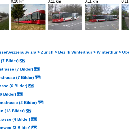
0,10 km
0,11 km
0,11 km
0,1
se/Svizzera/Svizra > Zürich > Bezirk Winterthur > Winterthur > Ob
(7 Bilder)
🗺
trasse (7 Bilder)
🗺
strasse (7 Bilder)
🗺
asse (6 Bilder)
🗺
 Bilder)
🗺
nstrasse (2 Bilder)
🗺
n (13 Bilder)
🗺
asse (4 Bilder)
🗺
nweg (3 Bilder)
🗺