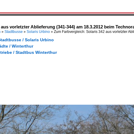
 aus vorletzter Ablieferung (341-344) am 18.3.2012 beim Technor
n
»
Stadtbusse
»
Solaris Urbino
»
Zum Farbvergleich: Solaris 342 aus vorletzter Ab
tadtbusse / Solaris Urbino
ädte / Winterthur
triebe / Stadtbus Winterthur