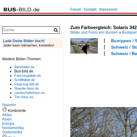
Forum
Kontakt
Impressum
Zum Farbvergleich: Solaris 342
Bilder und Fotos von Bussen
»
Bustype
Bustypen / S
Lade Deine Bilder hoch!
Jeder kann mitmachen, kostenlos!
Schweiz / St
Schweiz / Be
Weitere Bilder-Themen:
Bahnbilder.de
Bus-bild.de
Fahrzeugbilder.de
Schiffbilder.de
Flugzeug-bild.de
Staedte-fotos.de
Landschaftsfotos.eu
Tier-fotos.eu
Spanien
Kontinente
Afrika
Asien
Europa
Nordamerika
Südamerika