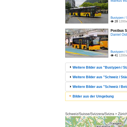
Markus W
Bustypen / 
28
1200x

Postbus S
Daniel Ost
Bustypen / 
41
1200x

Weitere Bilder aus "Bustypen / St
Weitere Bilder aus "Schweiz / Städ
Weitere Bilder aus "Schweiz / Bet
Bilder aus der Umgebung
Schweiz/Suisse/Svizzera/Svizra > Zürich