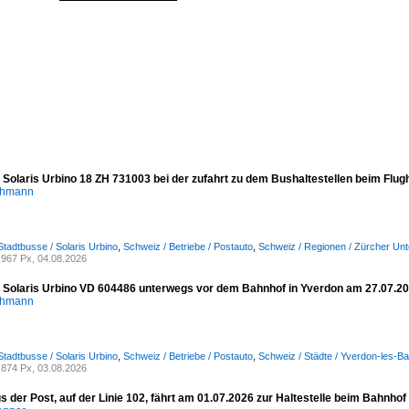
- Solaris Urbino 18 ZH 731003 bei der zufahrt zu dem Bushaltestellen beim Flu
chmann
Stadtbusse / Solaris Urbino
,
Schweiz / Betriebe / Postauto
,
Schweiz / Regionen / Zürcher Unt
967 Px, 04.08.2026
- Solaris Urbino VD 604486 unterwegs vor dem Bahnhof in Yverdon am 27.07.2
chmann
Stadtbusse / Solaris Urbino
,
Schweiz / Betriebe / Postauto
,
Schweiz / Städte / Yverdon-les-Ba
874 Px, 03.08.2026
s der Post, auf der Linie 102, fährt am 01.07.2026 zur Haltestelle beim Bahnhof 