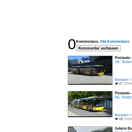
0
Kommentare,
Alle Kommentare
Kommentar verfassen
Postauto 
Hp. Teuts
Bustypen / 
17
1500x

Postauto 
Hp. Teuts
Bustypen / 
14
1500x

Solaris Bu