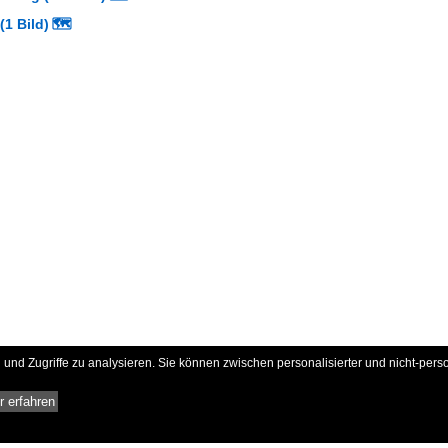
1 Bild)
🗺
und Zugriffe zu analysieren. Sie können zwischen personalisierter und nicht-pers
 erfahren