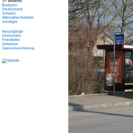
Weiteres
Bustypen
Deutschland
Schweiz
Alternative Antriebe
sonstiges
Neuzugänge
Gemischtes
Fotostellen
Zeitachse
Datenschutzerklärung