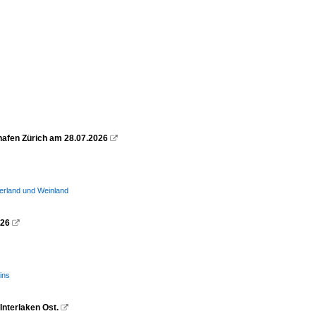
ghafen Zürich am 28.07.2026

erland und Weinland
026

ins
Interlaken Ost.
