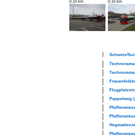
0,10 km
0,10 km
Schweiz/Suis
Technorama 
Technoramas
Frauenfelder
Flugplatzstr
Pappelweg (6
Pfaffenwiese
Pfaffenwiese
Hegmattenstr
Pfaffenwiese