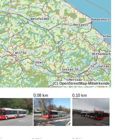
(C) OpenStreetMap-Mitwirkende
0,08 km
0,10 km