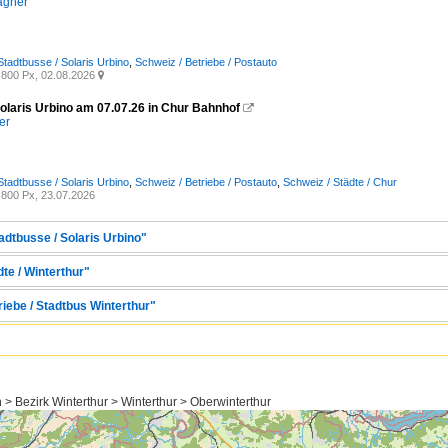
agner
Stadtbusse / Solaris Urbino
,
Schweiz / Betriebe / Postauto
800 Px, 02.08.2026

olaris Urbino am 07.07.26 in Chur Bahnhof

er
Stadtbusse / Solaris Urbino
,
Schweiz / Betriebe / Postauto
,
Schweiz / Städte / Chur
800 Px, 23.07.2026
adtbusse / Solaris Urbino"
te / Winterthur"
riebe / Stadtbus Winterthur"
 > Bezirk Winterthur > Winterthur > Oberwinterthur