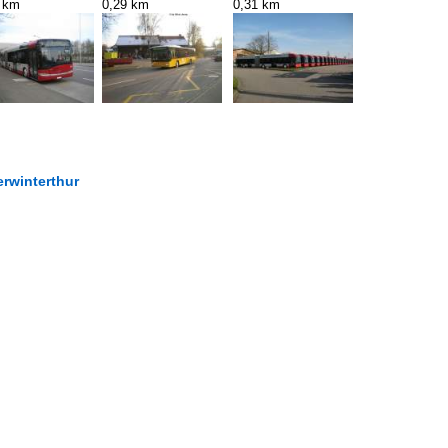
1 km
0,29 km
0,31 km
erwinterthur