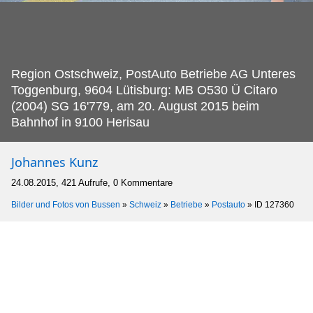
Region Ostschweiz, PostAuto Betriebe AG Unteres
Toggenburg, 9604 Lütisburg: MB O530 Ü Citaro
(2004) SG 16'779, am 20.
August 2015 beim
Bahnhof in 9100 Herisau
Johannes Kunz
24.08.2015, 421 Aufrufe, 0 Kommentare
Bilder und Fotos von Bussen
»
Schweiz
»
Betriebe
»
Postauto
»
ID 127360