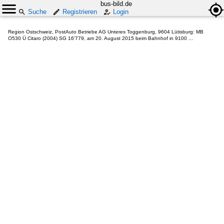
bus-bild.de
Suche
Registrieren
Login
Region Ostschweiz, PostAuto Betriebe AG Unteres Toggenburg, 9604 Lütisburg: MB
O530 Ü Citaro (2004) SG 16'779, am 20. August 2015 beim Bahnhof in 9100 ...