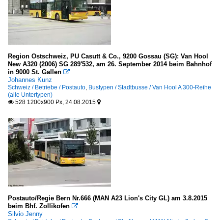
Region Ostschweiz, PU Casutt & Co., 9200 Gossau (SG): Van Hool
New A320 (2006) SG 289'532, am 26. September 2014 beim Bahnhof
in 9000 St. Gallen

Johannes Kunz
Schweiz / Betriebe / Postauto
,
Bustypen / Stadtbusse / Van Hool A 300-Reihe
(alle Untertypen)
528 1200x900 Px, 24.08.2015


Postauto/Regie Bern Nr.666 (MAN A23 Lion's City GL) am 3.8.2015
beim Bhf. Zollikofen

Silvio Jenny