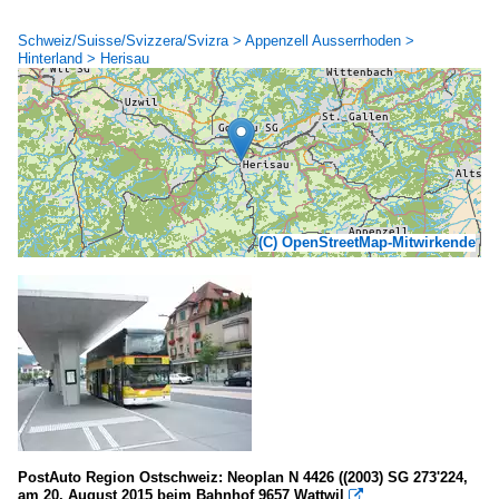
Schweiz/Suisse/Svizzera/Svizra > Appenzell Ausserrhoden >
Hinterland > Herisau
(C) OpenStreetMap-Mitwirkende
PostAuto Region Ostschweiz: Neoplan N 4426 ((2003) SG 273'224,
am 20. August 2015 beim Bahnhof 9657 Wattwil
