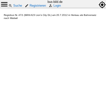
bus-bild.de
Suche
Registrieren
Login
Regiobus Nr. 47/1 (MAN A23 Lion's City GL) am 20.7.2012 in Herisau als Bahnersatz
nach Wattwil