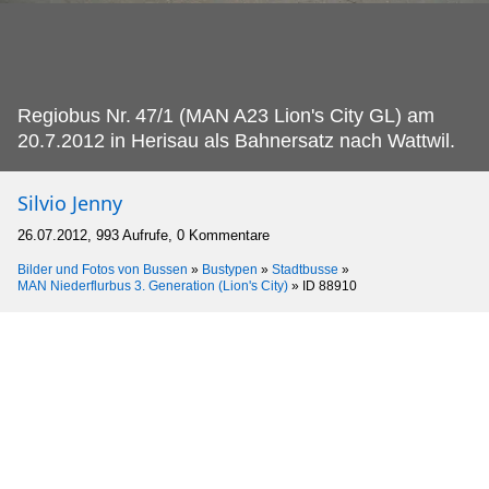
Regiobus Nr.
47/1 (MAN A23 Lion's City GL) am
20.7.2012 in Herisau als Bahnersatz nach Wattwil.
Silvio Jenny
26.07.2012, 993 Aufrufe, 0 Kommentare
Bilder und Fotos von Bussen
»
Bustypen
»
Stadtbusse
»
MAN Niederflurbus 3. Generation (Lion's City)
»
ID 88910