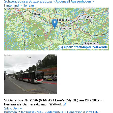
Schweiz/Suisse/Svizzera/Svizra > Appenzell Ausserrhoden >
Hinterland > Herisau
(C) OpenStreetMap-Mitwirkende
St.Gallerbus Nr. 295/6 (MAN A23 Lion's City GL) am 20.7.2012 in
Herisau als Bahnersatz nach Wattwil.

Silvio Jenny
Bustypen / Stadtbusse / MAN Niederflurbus 3. Generation (Lion's City)
,