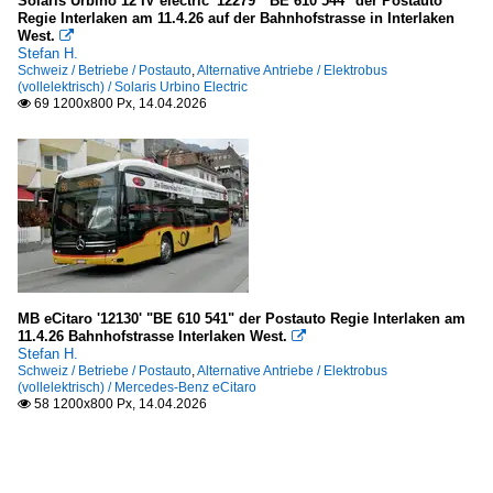
Solaris Urbino 12 IV electric '12279' "BE 610 544" der Postauto
Regie Interlaken am 11.4.26 auf der Bahnhofstrasse in Interlaken
West.

Stefan H.
Schweiz / Betriebe / Postauto
,
Alternative Antriebe / Elektrobus
(vollelektrisch) / Solaris Urbino Electric
69 1200x800 Px, 14.04.2026

MB eCitaro '12130' "BE 610 541" der Postauto Regie Interlaken am
11.4.26 Bahnhofstrasse Interlaken West.

Stefan H.
Schweiz / Betriebe / Postauto
,
Alternative Antriebe / Elektrobus
(vollelektrisch) / Mercedes-Benz eCitaro
58 1200x800 Px, 14.04.2026
