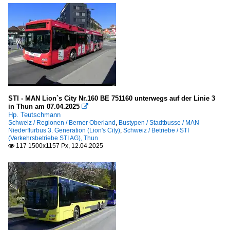
STI - MAN Lion`s City Nr.160 BE 751160 unterwegs auf der Linie 3
in Thun am 07.04.2025

Hp. Teutschmann
Schweiz / Regionen / Berner Oberland
,
Bustypen / Stadtbusse / MAN
Niederflurbus 3. Generation (Lion's City)
,
Schweiz / Betriebe / STI
(Verkehrsbetriebe STI AG), Thun
117 1500x1157 Px, 12.04.2025
