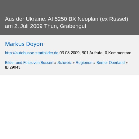
Aus der Ukraine: AI 5250 BX Neoplan (ex Rüssel)
am 2.
Juli 2009 Thun, Grabengut
Markus Doyon
http://autobusse.startbilder.de
03.08.2009, 901 Aufrufe, 0 Kommentare
Bilder und Fotos von Bussen
»
Schweiz
»
Regionen
»
Berner Oberland
»
ID 29043