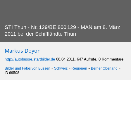
STI Thun - Nr.
129/BE 800'129 - MAN am 8. März
2011 bei der Schiffländte Thun
Markus Doyon
http://autobusse.startbilder.de
08.04.2011, 647 Aufrufe, 0 Kommentare
Bilder und Fotos von Bussen
»
Schweiz
»
Regionen
»
Berner Oberland
»
ID 69508