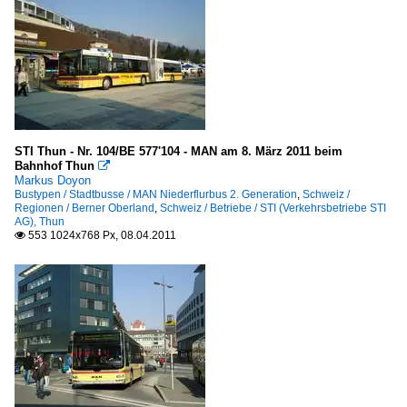
STI Thun - Nr. 104/BE 577'104 - MAN am 8. März 2011 beim
Bahnhof Thun

Markus Doyon
Bustypen / Stadtbusse / MAN Niederflurbus 2. Generation
,
Schweiz /
Regionen / Berner Oberland
,
Schweiz / Betriebe / STI (Verkehrsbetriebe STI
AG), Thun
553 1024x768 Px, 08.04.2011
