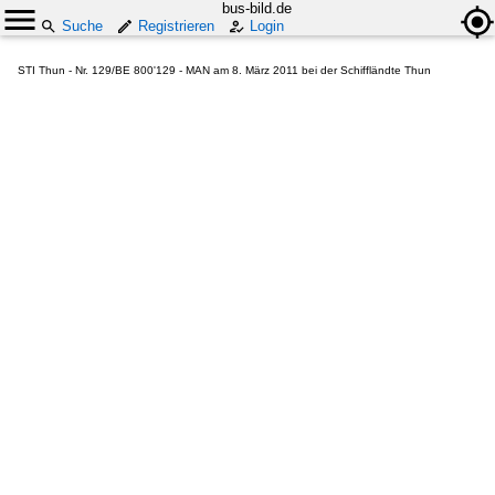
bus-bild.de
Suche
Registrieren
Login
STI Thun - Nr. 129/BE 800'129 - MAN am 8. März 2011 bei der Schiffländte Thun