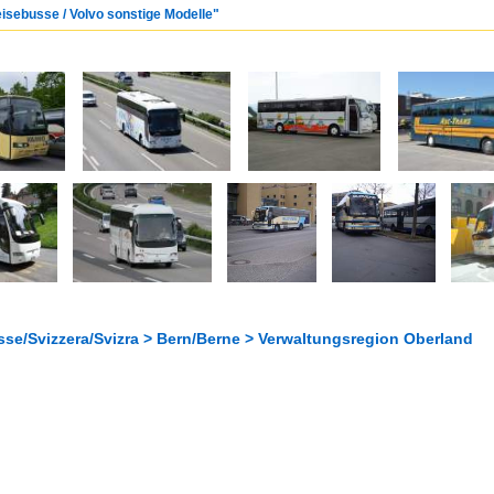
eisebusse / Volvo sonstige Modelle"
sse/Svizzera/Svizra > Bern/Berne > Verwaltungsregion Oberland