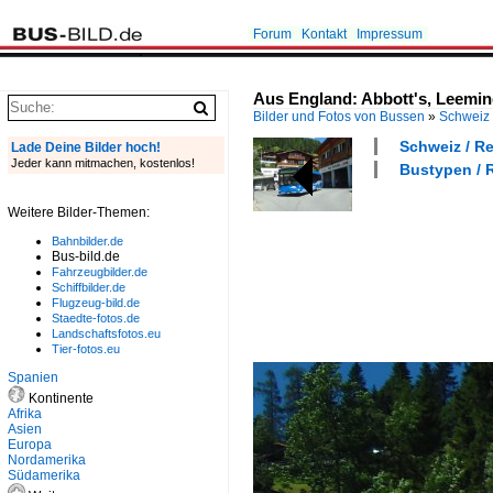
Forum
Kontakt
Impressum
Aus England: Abbott's, Leeming
Bilder und Fotos von Bussen
»
Schweiz
Schweiz / R
Lade Deine Bilder hoch!
Jeder kann mitmachen, kostenlos!
Bustypen / 
Weitere Bilder-Themen:
Bahnbilder.de
Bus-bild.de
Fahrzeugbilder.de
Schiffbilder.de
Flugzeug-bild.de
Staedte-fotos.de
Landschaftsfotos.eu
Tier-fotos.eu
Spanien
Kontinente
Afrika
Asien
Europa
Nordamerika
Südamerika