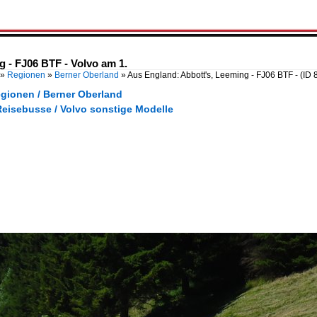
 - FJ06 BTF - Volvo am 1.
»
Regionen
»
Berner Oberland
»
Aus England: Abbott's, Leeming - FJ06 BTF -
(ID 
egionen / Berner Oberland
Reisebusse / Volvo sonstige Modelle