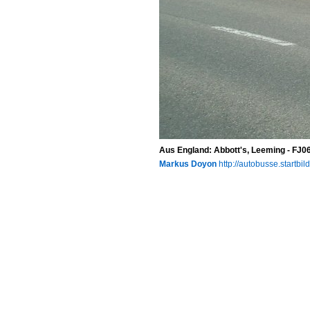
Aus England: Abbott's, Leeming - FJ06
Markus Doyon
http://autobusse.startbil