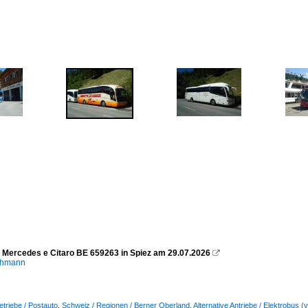
- Mercedes e Citaro BE 659263 in Spiez am 29.07.2026

chmann
etriebe / Postauto
,
Schweiz / Regionen / Berner Oberland
,
Alternative Antriebe / Elektrobus (