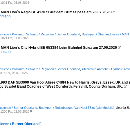
1021 Px, 05.08.2026
- MAN Lion`s Regio BE 412071 auf dem Grimselpass am 26.07.2026

chmann
etriebe / Postauto
,
Schweiz / Regionen / Berner Oberland
,
Bustypen / Überlandbusse / MAN 
1021 Px, 01.08.2026
- MAN Lion`s City Hybrid BE 653384 beim Bahnhof Spiez am 27.06.2026

chmann
etriebe / Postauto
,
Schweiz / Regionen / Berner Oberland
,
Alternative Antriebe / Hybrid (Die
878 Px, 05.07.2026
993 DAF SB3000 Van Hool Alizee C48Ft New to Harris, Greys, Essex, UK and se
by Scarlet Band Coaches of West Cornforth, Ferryhill, County Durham, UK.

n
egionen / Berner Oberland
,
Bustypen / Reisebusse / Van Hool T8xx (alle Modelle)
,
Scarlet B
1200 Px, 02.06.2026

gionen / Berner Oberland"