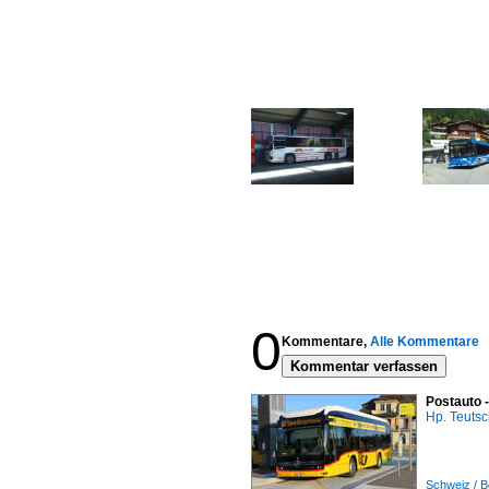
0
Kommentare,
Alle Kommentare
Kommentar verfassen
Postauto 
Hp. Teuts
Schweiz / B