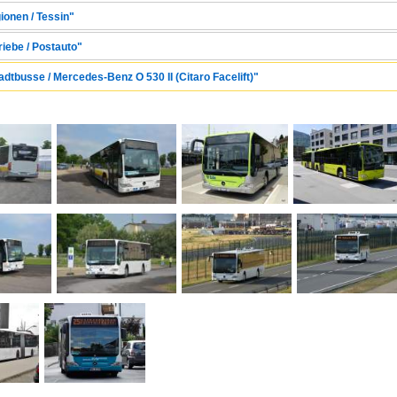
ionen / Tessin"
riebe / Postauto"
adtbusse / Mercedes-Benz O 530 II (Citaro Facelift)"