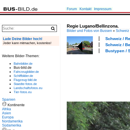
Forum
Kontakt
Impressum
Regie Lugano/Bellinzona.
Bilder und Fotos von Bussen
»
Schweiz
Schweiz / Re
Lade Deine Bilder hoch!
Jeder kann mitmachen, kostenlos!
Schweiz / Be
Bustypen / S
Weitere Bilder-Themen:
Bahnbilder.de
Bus-bild.de
Fahrzeugbilder.de
Schiffbilder.de
Flugzeug-bild.de
Staedte-fotos.de
Landschaftsfotos.eu
Tier-fotos.eu
Spanien
Kontinente
Afrika
Asien
Europa
Nordamerika
Südamerika