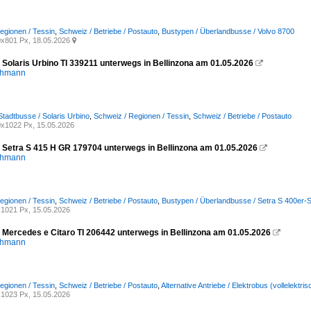
egionen / Tessin
,
Schweiz / Betriebe / Postauto
,
Bustypen / Überlandbusse / Volvo 8700
x801 Px, 18.05.2026

 Solaris Urbino TI 339211 unterwegs in Bellinzona am 01.05.2026

chmann
Stadtbusse / Solaris Urbino
,
Schweiz / Regionen / Tessin
,
Schweiz / Betriebe / Postauto
x1022 Px, 15.05.2026
- Setra S 415 H GR 179704 unterwegs in Bellinzona am 01.05.2026

chmann
egionen / Tessin
,
Schweiz / Betriebe / Postauto
,
Bustypen / Überlandbusse / Setra S 400er-S
1021 Px, 15.05.2026
- Mercedes e Citaro TI 206442 unterwegs in Bellinzona am 01.05.2026

chmann
egionen / Tessin
,
Schweiz / Betriebe / Postauto
,
Alternative Antriebe / Elektrobus (vollelektr
1023 Px, 15.05.2026