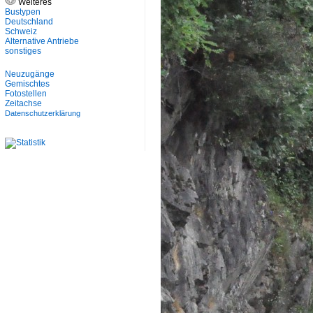
Weiteres
Bustypen
Deutschland
Schweiz
Alternative Antriebe
sonstiges
Neuzugänge
Gemischtes
Fotostellen
Zeitachse
Datenschutzerklärung