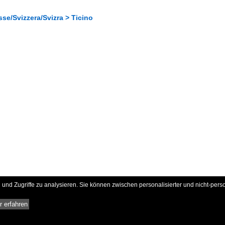
se/Svizzera/Svizra > Ticino
und Zugriffe zu analysieren. Sie können zwischen personalisierter und nicht-pers
 erfahren