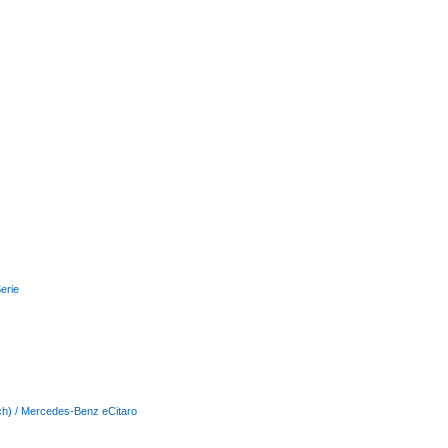
erie
isch) / Mercedes-Benz eCitaro