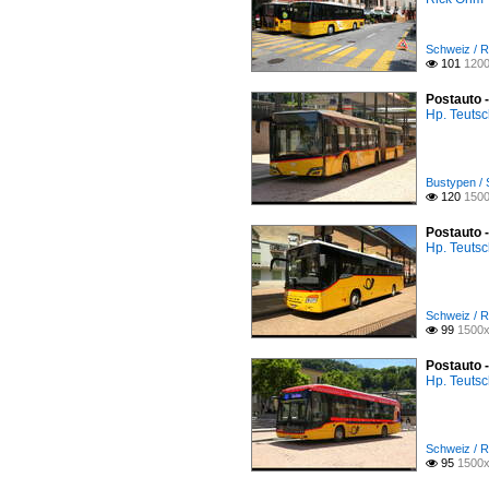
Schweiz / R
101
1200

Postauto -
Hp. Teuts
Bustypen / 
120
1500

Postauto 
Hp. Teuts
Schweiz / R
99
1500x

Postauto 
Hp. Teuts
Schweiz / R
95
1500x
