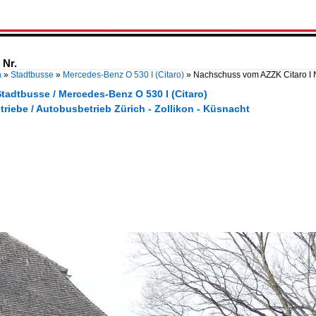
 Nr.
n
»
Stadtbusse
»
Mercedes-Benz O 530 I (Citaro)
»
Nachschuss vom AZZK Citaro I 
tadtbusse / Mercedes-Benz O 530 I (Citaro)
triebe / Autobusbetrieb Zürich - Zollikon - Küsnacht