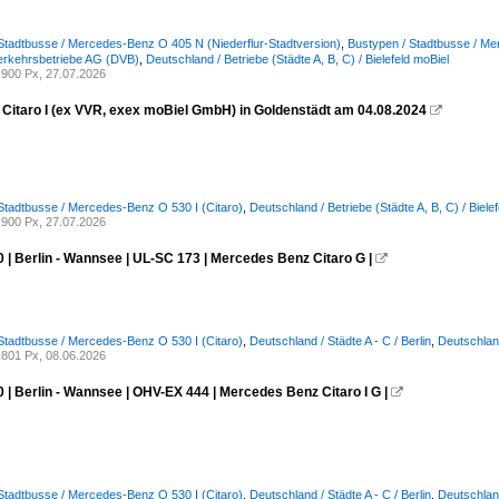
Stadtbusse / Mercedes-Benz O 405 N (Niederflur-Stadtversion)
,
Bustypen / Stadtbusse / Me
erkehrsbetriebe AG (DVB)
,
Deutschland / Betriebe (Städte A, B, C) / Bielefeld moBiel
900 Px, 27.07.2026
Citaro I (ex VVR, exex moBiel GmbH) in Goldenstädt am 04.08.2024

Stadtbusse / Mercedes-Benz O 530 I (Citaro)
,
Deutschland / Betriebe (Städte A, B, C) / Biele
900 Px, 27.07.2026
 | Berlin - Wannsee | UL-SC 173 | Mercedes Benz Citaro G |

Stadtbusse / Mercedes-Benz O 530 I (Citaro)
,
Deutschland / Städte A - C / Berlin
,
Deutschland
801 Px, 08.06.2026
 | Berlin - Wannsee | OHV-EX 444 | Mercedes Benz Citaro I G |

Stadtbusse / Mercedes-Benz O 530 I (Citaro)
,
Deutschland / Städte A - C / Berlin
,
Deutschland