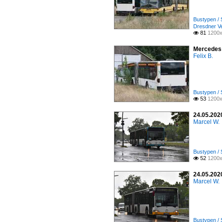
Bustypen / 
Dresdner V
81
1200x

Mercedes 
Felix B.
Bustypen / 
53
1200x

24.05.2020
Marcel W.
Bustypen / 
52
1200x

24.05.2020
Marcel W.
Bustypen / 