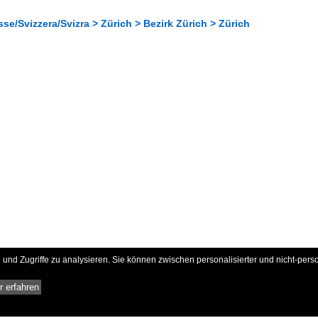
se/Svizzera/Svizra > Zürich > Bezirk Zürich > Zürich
und Zugriffe zu analysieren. Sie können zwischen personalisierter und nicht-pers
 erfahren