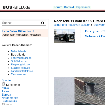
Forum
Kontakt
Impressum
Nachschuss vom AZZK Citaro I
Bilder und Fotos von Bussen
»
Bustype
Bustypen / S
Lade Deine Bilder hoch!
Jeder kann mitmachen, kostenlos!
Schweiz / Be
Weitere Bilder-Themen:
Bahnbilder.de
Bus-bild.de
Fahrzeugbilder.de
Schiffbilder.de
Flugzeug-bild.de
Staedte-fotos.de
Landschaftsfotos.eu
Tier-fotos.eu
Spanien
Kontinente
Afrika
Asien
Europa
Nordamerika
Südamerika