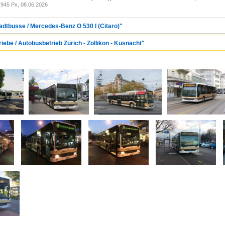
945 Px, 08.06.2026
tadtbusse / Mercedes-Benz O 530 I (Citaro)"
riebe / Autobusbetrieb Zürich - Zollikon - Küsnacht"