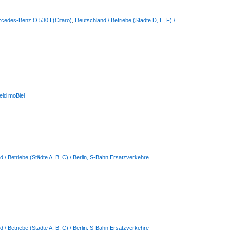
rcedes-Benz O 530 I (Citaro)
,
Deutschland / Betriebe (Städte D, E, F) /
feld moBiel
 / Betriebe (Städte A, B, C) / Berlin, S-Bahn Ersatzverkehre
 / Betriebe (Städte A, B, C) / Berlin, S-Bahn Ersatzverkehre