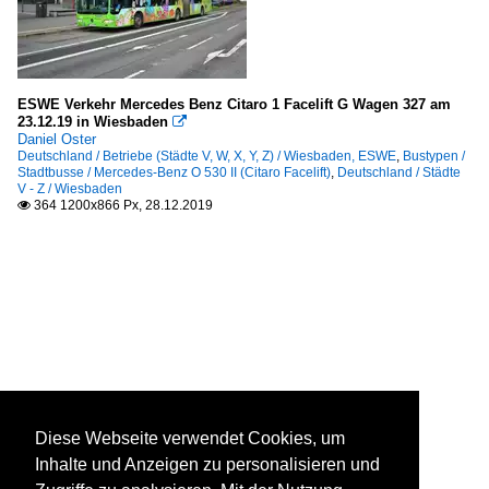
ESWE Verkehr Mercedes Benz Citaro 1 Facelift G Wagen 327 am
23.12.19 in Wiesbaden

Daniel Oster
Deutschland / Betriebe (Städte V, W, X, Y, Z) / Wiesbaden, ESWE
,
Bustypen /
Stadtbusse / Mercedes-Benz O 530 II (Citaro Facelift)
,
Deutschland / Städte
V - Z / Wiesbaden
364 1200x866 Px, 28.12.2019

Diese Webseite verwendet Cookies, um
Inhalte und Anzeigen zu personalisieren und