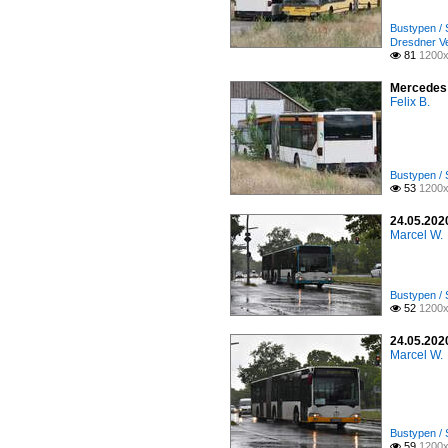
Bustypen / 
Dresdner V
81
1200x

Mercedes 
Felix B.
Bustypen / 
53
1200x

24.05.2020
Marcel W.
Bustypen / 
52
1200x

24.05.2020
Marcel W.
Bustypen / 
59
1200x
