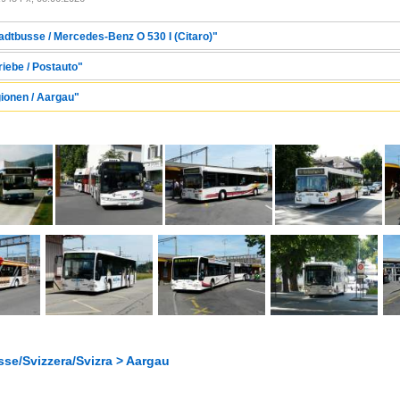
tadtbusse / Mercedes-Benz O 530 I (Citaro)"
riebe / Postauto"
gionen / Aargau"
se/Svizzera/Svizra > Aargau