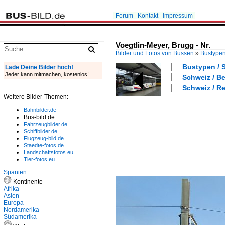
Forum
Kontakt
Impressum
Voegtlin-Meyer, Brugg - Nr.
Bilder und Fotos von Bussen
»
Bustype
Bustypen / S
Lade Deine Bilder hoch!
Jeder kann mitmachen, kostenlos!
Schweiz / Be
Schweiz / R
Weitere Bilder-Themen:
Bahnbilder.de
Bus-bild.de
Fahrzeugbilder.de
Schiffbilder.de
Flugzeug-bild.de
Staedte-fotos.de
Landschaftsfotos.eu
Tier-fotos.eu
Spanien
Kontinente
Afrika
Asien
Europa
Nordamerika
Südamerika