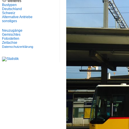
Weiteres
Bustypen
Deutschland
Schweiz
Alternative Antriebe
sonstiges
Neuzugänge
Gemischtes
Fotostellen
Zeitachse
Datenschutzerklärung