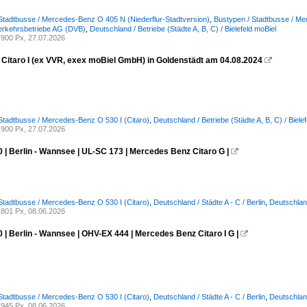
Stadtbusse / Mercedes-Benz O 405 N (Niederflur-Stadtversion)
,
Bustypen / Stadtbusse / Me
erkehrsbetriebe AG (DVB)
,
Deutschland / Betriebe (Städte A, B, C) / Bielefeld moBiel
900 Px, 27.07.2026
Citaro I (ex VVR, exex moBiel GmbH) in Goldenstädt am 04.08.2024

Stadtbusse / Mercedes-Benz O 530 I (Citaro)
,
Deutschland / Betriebe (Städte A, B, C) / Biele
900 Px, 27.07.2026
 | Berlin - Wannsee | UL-SC 173 | Mercedes Benz Citaro G |

Stadtbusse / Mercedes-Benz O 530 I (Citaro)
,
Deutschland / Städte A - C / Berlin
,
Deutschland
801 Px, 08.06.2026
 | Berlin - Wannsee | OHV-EX 444 | Mercedes Benz Citaro I G |

Stadtbusse / Mercedes-Benz O 530 I (Citaro)
,
Deutschland / Städte A - C / Berlin
,
Deutschland
945 Px, 08.06.2026