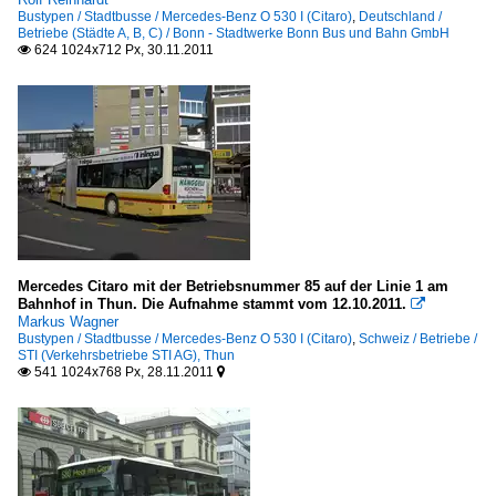
Bustypen / Stadtbusse / Mercedes-Benz O 530 I (Citaro)
,
Deutschland /
Betriebe (Städte A, B, C) / Bonn - Stadtwerke Bonn Bus und Bahn GmbH
624 1024x712 Px, 30.11.2011

Mercedes Citaro mit der Betriebsnummer 85 auf der Linie 1 am
Bahnhof in Thun. Die Aufnahme stammt vom 12.10.2011.

Markus Wagner
Bustypen / Stadtbusse / Mercedes-Benz O 530 I (Citaro)
,
Schweiz / Betriebe /
STI (Verkehrsbetriebe STI AG), Thun
541 1024x768 Px, 28.11.2011

