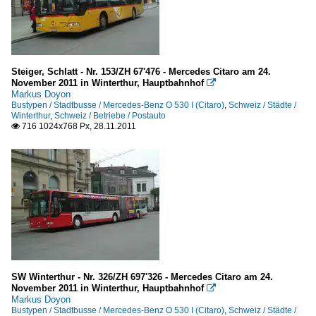
Steiger, Schlatt - Nr. 153/ZH 67'476 - Mercedes Citaro am 24.
November 2011 in Winterthur, Hauptbahnhof

Markus Doyon
Bustypen / Stadtbusse / Mercedes-Benz O 530 I (Citaro)
,
Schweiz / Städte /
Winterthur
,
Schweiz / Betriebe / Postauto
716 1024x768 Px, 28.11.2011

SW Winterthur - Nr. 326/ZH 697'326 - Mercedes Citaro am 24.
November 2011 in Winterthur, Hauptbahnhof

Markus Doyon
Bustypen / Stadtbusse / Mercedes-Benz O 530 I (Citaro)
,
Schweiz / Städte /