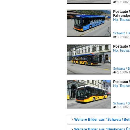
1
1500x9

Postauto /
Fahrende
Hp. Teuts
Schweiz / B
1
1500x9

Postauto 
Hp. Teuts
Schweiz / B
1
1500x1

Postauto 
Hp. Teuts
Schweiz / B
1
1500x9

Weitere Bilder aus "Schweiz / Bet
Weitere Bilder aus "Bustypen / Ü