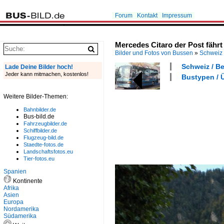
Forum
Kontakt
Impressum
Mercedes Citaro der Post fährt
Bilder und Fotos von Bussen
»
Schweiz
Schweiz / Be
Lade Deine Bilder hoch!
Jeder kann mitmachen, kostenlos!
Bustypen / 
Weitere Bilder-Themen:
Bahnbilder.de
Bus-bild.de
Fahrzeugbilder.de
Schiffbilder.de
Flugzeug-bild.de
Staedte-fotos.de
Landschaftsfotos.eu
Tier-fotos.eu
Spanien
Kontinente
Afrika
Asien
Europa
Nordamerika
Südamerika