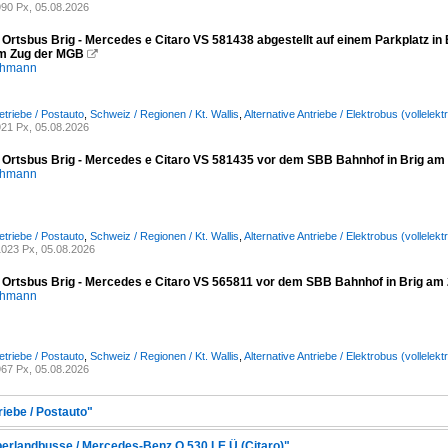
90 Px, 05.08.2026
 Ortsbus Brig - Mercedes e Citaro VS 581438 abgestellt auf einem Parkplatz in 
m Zug der MGB

chmann
etriebe / Postauto
,
Schweiz / Regionen / Kt. Wallis
,
Alternative Antriebe / Elektrobus (vollele
21 Px, 05.08.2026
/ Ortsbus Brig - Mercedes e Citaro VS 581435 vor dem SBB Bahnhof in Brig am
chmann
etriebe / Postauto
,
Schweiz / Regionen / Kt. Wallis
,
Alternative Antriebe / Elektrobus (vollele
023 Px, 05.08.2026
/ Ortsbus Brig - Mercedes e Citaro VS 565811 vor dem SBB Bahnhof in Brig am
chmann
etriebe / Postauto
,
Schweiz / Regionen / Kt. Wallis
,
Alternative Antriebe / Elektrobus (vollele
67 Px, 05.08.2026
riebe / Postauto"
berlandbusse / Mercedes-Benz O 530 LE Ü (Citaro)"