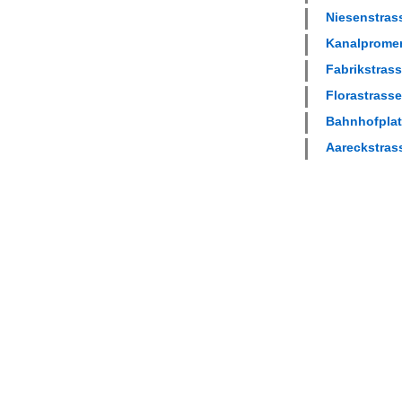
Niesenstrass
Kanalpromen
Fabrikstrass
Florastrasse
Bahnhofplatz
Aareckstrass