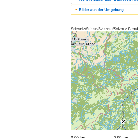
Bilder aus der Umgebung
Schweiz/Suisse/Svizzera/Svizra > Bern/
0,00 km
0,00 km