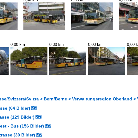
0,00 km
0,00 km
0,00 km
0,00 
se/Svizzera/Svizra > Bern/Berne > Verwaltungsregion Oberland > V
se (64 Bilder)
🗺
sse (129 Bilder)
🗺
est - Bus (156 Bilder)
🗺
rasse (30 Bilder)
🗺