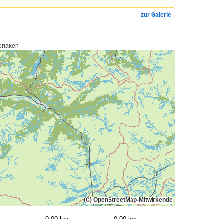
zur Galerie
erlaken
(C) OpenStreetMap-Mitwirkende
0,00 km
0,00 km