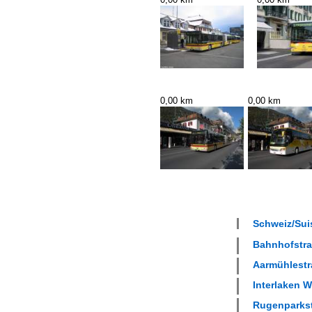
0,00 km
0,00 km
Schweiz/Suis
Bahnhofstras
Aarmühlestra
Interlaken W
Rugenparkst