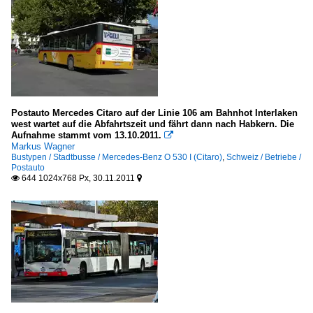
Postauto Mercedes Citaro auf der Linie 106 am Bahnhot Interlaken
west wartet auf die Abfahrtszeit und fährt dann nach Habkern. Die
Aufnahme stammt vom 13.10.2011.

Markus Wagner
Bustypen / Stadtbusse / Mercedes-Benz O 530 I (Citaro)
,
Schweiz / Betriebe /
Postauto
644 1024x768 Px, 30.11.2011

