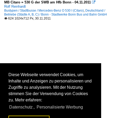
MB Citaro = 530 G der SWB am Hfb Bonn - 04.11.2011

Rolf Reinhardt
Bustypen / Stadtbusse / Mercedes-Benz O 530 I (Citaro)
,
Deutschland /
Betriebe (Städte A, B, C) / Bonn - Stadtwerke Bonn Bus und Bahn GmbH
624 1024x712 Px, 30.11.2011

Diese Webseite verwendet Cookies, um
Inhalte und Anzeigen zu personalisieren und
Zugriffe zu analysieren. Mit der Nutzung
stimmen Sie der Verwendung von Cookies
zu. Mehr erfahren:
Datenschutz
,
Personalisierte Werbung