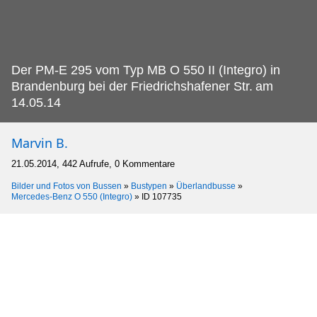
Der PM-E 295 vom Typ MB O 550 II (Integro) in
Brandenburg bei der Friedrichshafener Str.
am
14.05.14
Marvin B.
21.05.2014, 442 Aufrufe, 0 Kommentare
Bilder und Fotos von Bussen
»
Bustypen
»
Überlandbusse
»
Mercedes-Benz O 550 (Integro)
»
ID 107735