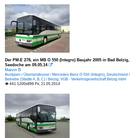
Der PM-E 278, ein MB O 550 (Integro) Baujahr 2005 in Bad Belzig,
Seedoche am 09.05.14

Marvin B.
Bustypen / Überlandbusse / Mercedes-Benz O 550 (Integro)
,
Deutschland /
Betriebe (Städte A, B, C) / Belzig, VGB - Verkehrsgesellschaft Belzig mbH
441 1200x899 Px, 21.05.2014
