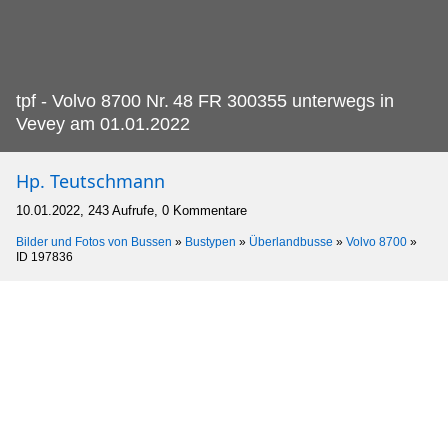
tpf - Volvo 8700 Nr.
48 FR 300355 unterwegs in
Vevey am 01.01.2022
Hp. Teutschmann
10.01.2022, 243 Aufrufe, 0 Kommentare
Bilder und Fotos von Bussen
»
Bustypen
»
Überlandbusse
»
Volvo 8700
»
ID 197836